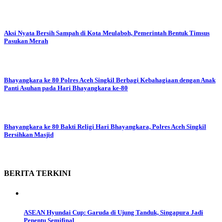
Aksi Nyata Bersih Sampah di Kota Meulaboh, Pemerintah Bentuk Timsus
Pasukan Merah
Bhayangkara ke 80
Polres Aceh Singkil Berbagi Kebahagiaan dengan Anak
Panti Asuhan pada Hari Bhayangkara ke-80
Bhayangkara ke 80
Bakti Religi Hari Bhayangkara, Polres Aceh Singkil
Bersihkan Masjid
BERITA
TERKINI
ASEAN Hyundai Cup: Garuda di Ujung Tanduk, Singapura Jadi
Penentu Semifinal