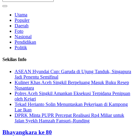
Utama
Populer
Daerah
Foto
Nasional
Pendidikan
Politik
Sekilas Info
ASEAN Hyundai Cup: Garuda di Ujung Tanduk, Singapura
Jadi Penentu Semifinal
Kuliner Khas Aceh Singkil Berpeluang Masuk Buku Resep
Nusantara
Polres Aceh Singkil Amankan Eksekusi Terpidana Penipuan
oleh Kejari
Tekad Herianto Solin Menuntaskan Pekerjaan di Kampong
Lae Ikan
DPRK Minta PUPR Percepat Realisasi Rp4 Miliar untuk
Jalan Syekh Hamzah Fansuri–Runding
Bhayangkara ke 80