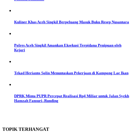
Kuliner Khas Aceh Singkil Berpeluang Masuk Buku Resep Nusantara
Polres Aceh Singkil Amankan Eksekusi Terpidana Penipuan oleh
Kejari
Tekad Herianto Solin Menuntaskan Pekerjaan di Kampong Lae Ikan
DPRK Minta PUPR Percepat Realisasi Rp4 Miliar untuk Jalan Syekh
Hamzah Fansuri–Runding
TOPIK
TERHANGAT