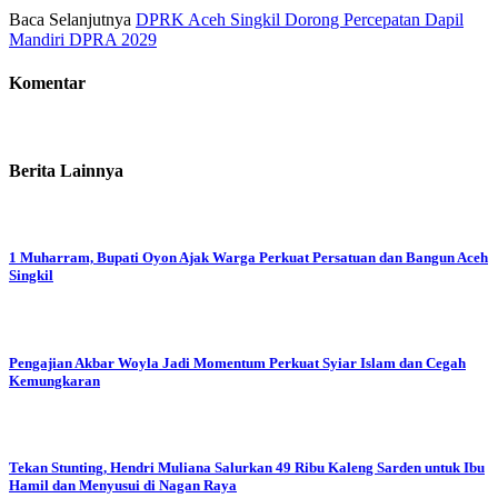
Baca Selanjutnya
DPRK Aceh Singkil Dorong Percepatan Dapil
Mandiri DPRA 2029
Komentar
Berita Lainnya
1 Muharram, Bupati Oyon Ajak Warga Perkuat Persatuan dan Bangun Aceh
Singkil
Pengajian Akbar Woyla Jadi Momentum Perkuat Syiar Islam dan Cegah
Kemungkaran
Tekan Stunting, Hendri Muliana Salurkan 49 Ribu Kaleng Sarden untuk Ibu
Hamil dan Menyusui di Nagan Raya