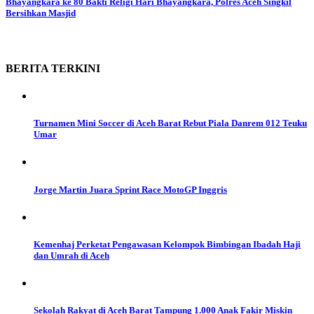
Bhayangkara ke 80
Bakti Religi Hari Bhayangkara, Polres Aceh Singkil
Bersihkan Masjid
BERITA
TERKINI
Turnamen Mini Soccer di Aceh Barat Rebut Piala Danrem 012 Teuku
Umar
Jorge Martin Juara Sprint Race MotoGP Inggris
Kemenhaj Perketat Pengawasan Kelompok Bimbingan Ibadah Haji
dan Umrah di Aceh
Sekolah Rakyat di Aceh Barat Tampung 1.000 Anak Fakir Miskin