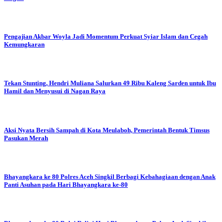
Pengajian Akbar Woyla Jadi Momentum Perkuat Syiar Islam dan Cegah
Kemungkaran
Tekan Stunting, Hendri Muliana Salurkan 49 Ribu Kaleng Sarden untuk Ibu
Hamil dan Menyusui di Nagan Raya
Aksi Nyata Bersih Sampah di Kota Meulaboh, Pemerintah Bentuk Timsus
Pasukan Merah
Bhayangkara ke 80
Polres Aceh Singkil Berbagi Kebahagiaan dengan Anak
Panti Asuhan pada Hari Bhayangkara ke-80