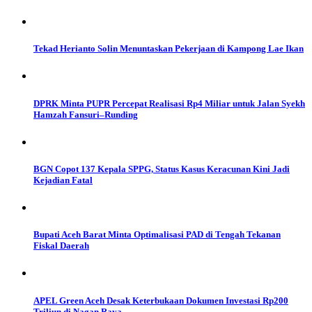
Tekad Herianto Solin Menuntaskan Pekerjaan di Kampong Lae Ikan
DPRK Minta PUPR Percepat Realisasi Rp4 Miliar untuk Jalan Syekh
Hamzah Fansuri–Runding
BGN Copot 137 Kepala SPPG, Status Kasus Keracunan Kini Jadi
Kejadian Fatal
Bupati Aceh Barat Minta Optimalisasi PAD di Tengah Tekanan
Fiskal Daerah
APEL Green Aceh Desak Keterbukaan Dokumen Investasi Rp200
Triliun di Nagan Raya