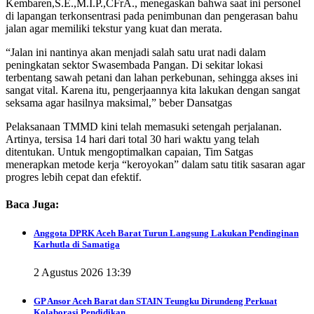
Kembaren,S.E.,M.I.P.,CFrA., menegaskan bahwa saat ini personel
di lapangan terkonsentrasi pada penimbunan dan pengerasan bahu
jalan agar memiliki tekstur yang kuat dan merata.
“Jalan ini nantinya akan menjadi salah satu urat nadi dalam
peningkatan sektor Swasembada Pangan. Di sekitar lokasi
terbentang sawah petani dan lahan perkebunan, sehingga akses ini
sangat vital. Karena itu, pengerjaannya kita lakukan dengan sangat
seksama agar hasilnya maksimal,” beber Dansatgas
Pelaksanaan TMMD kini telah memasuki setengah perjalanan.
Artinya, tersisa 14 hari dari total 30 hari waktu yang telah
ditentukan. Untuk mengoptimalkan capaian, Tim Satgas
menerapkan metode kerja “keroyokan” dalam satu titik sasaran agar
progres lebih cepat dan efektif.
Baca Juga:
Anggota DPRK Aceh Barat Turun Langsung Lakukan Pendinginan
Karhutla di Samatiga
2 Agustus 2026 13:39
GP Ansor Aceh Barat dan STAIN Teungku Dirundeng Perkuat
Kolaborasi Pendidikan