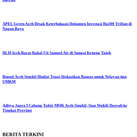
APEL Green Aceh Desak Keterbukaan Dokumen Investasi Rp200 Triliun di
Nagan Raya
DLH Aceh Barat Bakal Uji Sampel Air di Sungai Krueng Tujoh
Bupati Aceh Singkil Dinilai Tepat Alokasikan Bansos untuk Nelayan dan
UMKM
Aditya Juara I Cabang Tafsir MQK Aceh Singkil, Siap Wakili Daerah ke
Tingkat Provinsi
BERITA
TERKINI