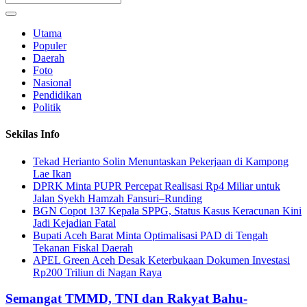
Utama
Populer
Daerah
Foto
Nasional
Pendidikan
Politik
Sekilas Info
Tekad Herianto Solin Menuntaskan Pekerjaan di Kampong
Lae Ikan
DPRK Minta PUPR Percepat Realisasi Rp4 Miliar untuk
Jalan Syekh Hamzah Fansuri–Runding
BGN Copot 137 Kepala SPPG, Status Kasus Keracunan Kini
Jadi Kejadian Fatal
Bupati Aceh Barat Minta Optimalisasi PAD di Tengah
Tekanan Fiskal Daerah
APEL Green Aceh Desak Keterbukaan Dokumen Investasi
Rp200 Triliun di Nagan Raya
Semangat TMMD, TNI dan Rakyat Bahu-