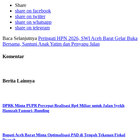
Share
share on facebook
share on twitter
share on whatsapp
share on telegram
Baca Selanjutnya
Peringati HPN 2026, SWI Aceh Barat Gelar Buka
Bersama, Santuni Anak Yatim dan Penyapu Jalan
Komentar
Berita Lainnya
DPRK Minta PUPR Percepat Realisasi Rp4 Miliar untuk Jalan Syekh
Hamzah Fansuri–Runding
Bupati Aceh Barat Minta Optimalisasi PAD di Tengah Tekanan Fiskal
Daerah