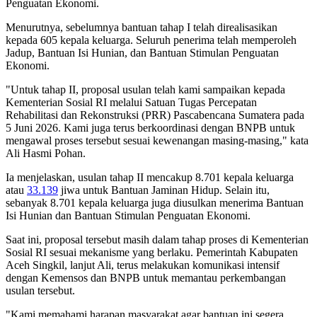
Penguatan Ekonomi.
Menurutnya, sebelumnya bantuan tahap I telah direalisasikan
kepada 605 kepala keluarga. Seluruh penerima telah memperoleh
Jadup, Bantuan Isi Hunian, dan Bantuan Stimulan Penguatan
Ekonomi.
"Untuk tahap II, proposal usulan telah kami sampaikan kepada
Kementerian Sosial RI melalui Satuan Tugas Percepatan
Rehabilitasi dan Rekonstruksi (PRR) Pascabencana Sumatera pada
5 Juni 2026. Kami juga terus berkoordinasi dengan BNPB untuk
mengawal proses tersebut sesuai kewenangan masing-masing," kata
Ali Hasmi Pohan.
Ia menjelaskan, usulan tahap II mencakup 8.701 kepala keluarga
atau
33.139
jiwa untuk Bantuan Jaminan Hidup. Selain itu,
sebanyak 8.701 kepala keluarga juga diusulkan menerima Bantuan
Isi Hunian dan Bantuan Stimulan Penguatan Ekonomi.
Saat ini, proposal tersebut masih dalam tahap proses di Kementerian
Sosial RI sesuai mekanisme yang berlaku. Pemerintah Kabupaten
Aceh Singkil, lanjut Ali, terus melakukan komunikasi intensif
dengan Kemensos dan BNPB untuk memantau perkembangan
usulan tersebut.
"Kami memahami harapan masyarakat agar bantuan ini segera