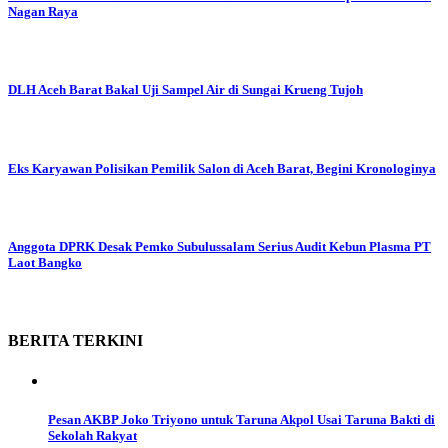
Nagan Raya
DLH Aceh Barat Bakal Uji Sampel Air di Sungai Krueng Tujoh
Eks Karyawan Polisikan Pemilik Salon di Aceh Barat, Begini Kronologinya
Anggota DPRK Desak Pemko Subulussalam Serius Audit Kebun Plasma PT
Laot Bangko
BERITA
TERKINI
Pesan AKBP Joko Triyono untuk Taruna Akpol Usai Taruna Bakti di
Sekolah Rakyat