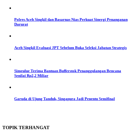
Polres Aceh Singkil dan Basarnas Nias Perkuat Sinergi Penanganan
Darurat
Aceh Singkil Evaluasi JPT Sebelum Buka Seleksi Jabatan Strategis
Simeulue Terima Bantuan Bufferstok Penanggulangan Bencana
Senilai Rp2,2 Miliar
Garuda di Ujung Tanduk, Singapura Jadi Penentu Semifinal
TOPIK
TERHANGAT