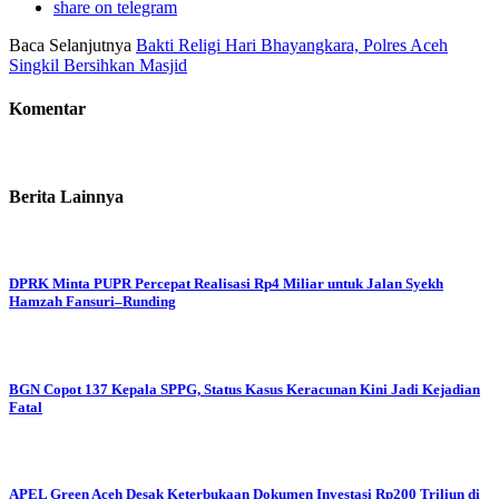
share on telegram
Baca Selanjutnya
Bakti Religi Hari Bhayangkara, Polres Aceh
Singkil Bersihkan Masjid
Komentar
Berita Lainnya
DPRK Minta PUPR Percepat Realisasi Rp4 Miliar untuk Jalan Syekh
Hamzah Fansuri–Runding
BGN Copot 137 Kepala SPPG, Status Kasus Keracunan Kini Jadi Kejadian
Fatal
APEL Green Aceh Desak Keterbukaan Dokumen Investasi Rp200 Triliun di