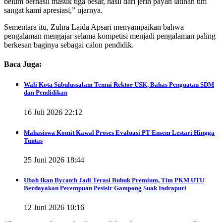
belum berhasil masuk tiga besar, hasil dari jerih payah latihan tim
sangat kami apresiasi,” ujarnya.
Sementara itu, Zuhra Laida Apsari menyampaikan bahwa
pengalaman mengajar selama kompetisi menjadi pengalaman paling
berkesan baginya sebagai calon pendidik.
Baca Juga:
Wali Kota Subulussalam Temui Rektor USK, Bahas Penguatan SDM
dan Pendidikan
16 Juli 2026 22:12
Mahasiswa Komit Kawal Proses Evaluasi PT Ensem Lestari Hingga
Tuntas
25 Juni 2026 18:44
Ubah Ikan Bycatch Jadi Terasi Bubuk Premium, Tim PKM UTU
Berdayakan Perempuan Pesisir Gampong Suak Indrapuri
12 Juni 2026 10:16