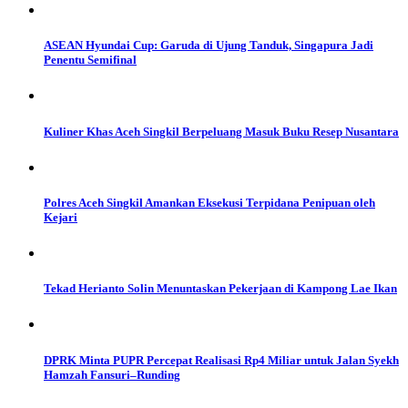
ASEAN Hyundai Cup: Garuda di Ujung Tanduk, Singapura Jadi
Penentu Semifinal
Kuliner Khas Aceh Singkil Berpeluang Masuk Buku Resep Nusantara
Polres Aceh Singkil Amankan Eksekusi Terpidana Penipuan oleh
Kejari
Tekad Herianto Solin Menuntaskan Pekerjaan di Kampong Lae Ikan
DPRK Minta PUPR Percepat Realisasi Rp4 Miliar untuk Jalan Syekh
Hamzah Fansuri–Runding