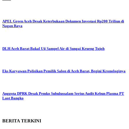
APEL Green Aceh Desak Keterbukaan Dokumen Investasi Rp200 Triliun di
Nagan Raya
DLH Aceh Barat Bakal Uji Sampel Air di Sungai Krueng Tujoh
Eks Karyawan Polisikan Pemilik Salon di Aceh Barat, Begini Kronologinya
Anggota DPRK Desak Pemko Subulussalam Serius Audit Kebun Plasma PT
Laot Bangko
BERITA
TERKINI