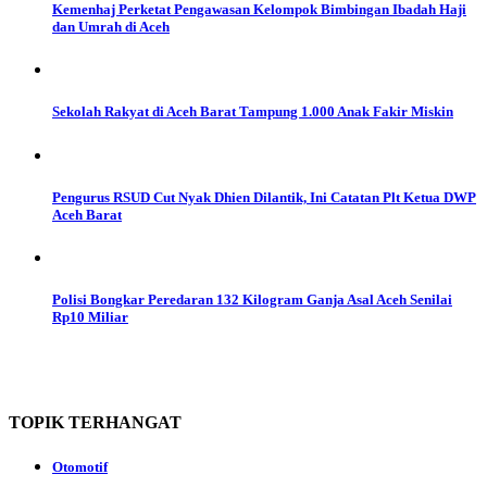
Kemenhaj Perketat Pengawasan Kelompok Bimbingan Ibadah Haji
dan Umrah di Aceh
Sekolah Rakyat di Aceh Barat Tampung 1.000 Anak Fakir Miskin
Pengurus RSUD Cut Nyak Dhien Dilantik, Ini Catatan Plt Ketua DWP
Aceh Barat
Polisi Bongkar Peredaran 132 Kilogram Ganja Asal Aceh Senilai
Rp10 Miliar
TOPIK
TERHANGAT
Otomotif