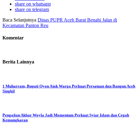
share on whatsapp
share on telegram
Baca Selanjutnya
Dinas PUPR Aceh Barat Benahi Jalan di
Kecamatan Panton Reu
Komentar
Berita Lainnya
1 Muharram, Bupati Oyon Ajak Warga Perkuat Persatuan dan Bangun Aceh
Singkil
Pengajian Akbar Woyla Jadi Momentum Perkuat Syiar Islam dan Cegah
Kemungkaran