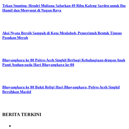
Tekan Stunting, Hendri Muliana Salurkan 49 Ribu Kaleng Sarden untuk Ibu
Hamil dan Menyusui di Nagan Raya
Aksi Nyata Bersih Sampah di Kota Meulaboh, Pemerintah Bentuk Timsus
Pasukan Merah
Bhayangkara ke 80
Polres Aceh Singkil Berbagi Kebahagiaan dengan Anak
Panti Asuhan pada Hari Bhayangkara ke-80
Bhayangkara ke 80
Bakti Religi Hari Bhayangkara, Polres Aceh Singkil
Bersihkan Masjid
BERITA
TERKINI