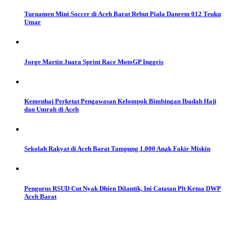
Turnamen Mini Soccer di Aceh Barat Rebut Piala Danrem 012 Teuku
Umar
Jorge Martin Juara Sprint Race MotoGP Inggris
Kemenhaj Perketat Pengawasan Kelompok Bimbingan Ibadah Haji
dan Umrah di Aceh
Sekolah Rakyat di Aceh Barat Tampung 1.000 Anak Fakir Miskin
Pengurus RSUD Cut Nyak Dhien Dilantik, Ini Catatan Plt Ketua DWP
Aceh Barat