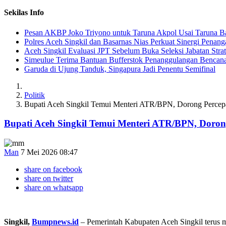
Sekilas Info
Pesan AKBP Joko Triyono untuk Taruna Akpol Usai Taruna Ba
Polres Aceh Singkil dan Basarnas Nias Perkuat Sinergi Penang
Aceh Singkil Evaluasi JPT Sebelum Buka Seleksi Jabatan Strat
Simeulue Terima Bantuan Bufferstok Penanggulangan Bencana 
Garuda di Ujung Tanduk, Singapura Jadi Penentu Semifinal
Politik
Bupati Aceh Singkil Temui Menteri ATR/BPN, Dorong Percepa
Bupati Aceh Singkil Temui Menteri ATR/BPN, Doron
Man
7 Mei 2026 08:47
share on facebook
share on twitter
share on whatsapp
Singkil,
Bumpnews.id
– Pemerintah Kabupaten Aceh Singkil terus 