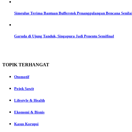
Simeulue Terima Bantuan Bufferstok Penanggulangan Bencana Senilai
Garuda di Ujung Tanduk, Singapura Jadi Penentu Semifinal
TOPIK
TERHANGAT
Otomotif
Pojok Sawit
Lifestyle & Health
Ekonomi & Bisnis
Kasus Korupsi