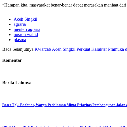
“Harapan kita, masyarakat benar-benar dapat merasakan manfaat dari
Aceh Singkil
agraria
menteri agraria
nusron wahid
plasma
Baca Selanjutnya
Kwarcab Aceh Singkil Perkuat Karakter Pramuka d
Komentar
Berita Lainnya
Reses Tgk. Bachtiar, Warga Pedalaman Minta Prioritas Pembangunan Jalan 