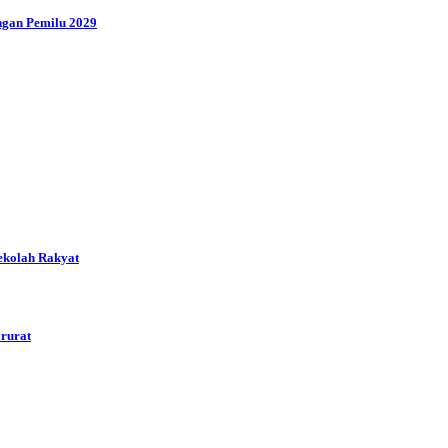
ngan Pemilu 2029
ekolah Rakyat
arurat