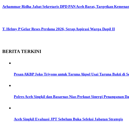
Arhammar Ridha Jabat Sekretaris DPD PAN Aceh Barat, Targetkan Kemena
T. Helmy P Gelar Reses Perdana 2026, Serap Aspirasi Warga Dapil II
BERITA
TERKINI
Pesan AKBP Joko Triyono untuk Taruna Akpol Usai Taruna Bakti di S
Polres Aceh Singkil dan Basarnas Nias Perkuat Sinergi Penanganan D
Aceh Singkil Evaluasi JPT Sebelum Buka Seleksi Jabatan Strategis