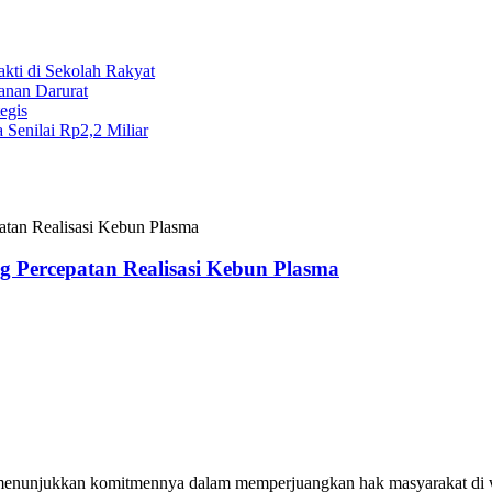
kti di Sekolah Rakyat
anan Darurat
egis
Senilai Rp2,2 Miliar
tan Realisasi Kebun Plasma
g Percepatan Realisasi Kebun Plasma
menunjukkan komitmennya dalam memperjuangkan hak masyarakat di wil