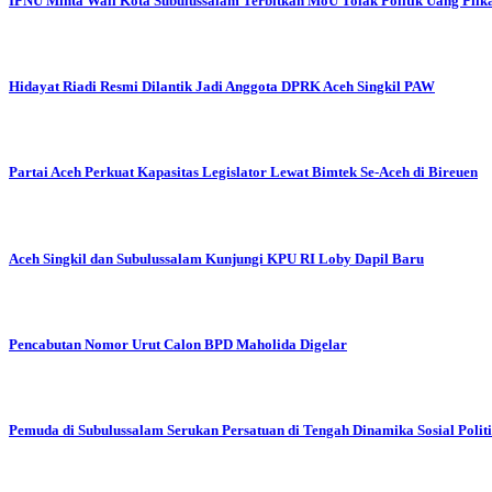
IPNU Minta Wali Kota Subulussalam Terbitkan MoU Tolak Politik Uang Pilk
Hidayat Riadi Resmi Dilantik Jadi Anggota DPRK Aceh Singkil PAW
Partai Aceh Perkuat Kapasitas Legislator Lewat Bimtek Se-Aceh di Bireuen
Aceh Singkil dan Subulussalam Kunjungi KPU RI Loby Dapil Baru
Pencabutan Nomor Urut Calon BPD Maholida Digelar
Pemuda di Subulussalam Serukan Persatuan di Tengah Dinamika Sosial Polit