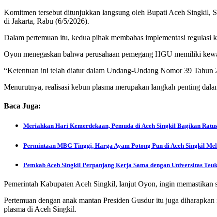
Komitmen tersebut ditunjukkan langsung oleh Bupati Aceh Singkil,
di Jakarta, Rabu (6/5/2026).
Dalam pertemuan itu, kedua pihak membahas implementasi regulasi
Oyon menegaskan bahwa perusahaan pemegang HGU memiliki kewajiban
“Ketentuan ini telah diatur dalam Undang-Undang Nomor 39 Tahun 20
Menurutnya, realisasi kebun plasma merupakan langkah penting dala
Baca Juga:
Meriahkan Hari Kemerdekaan, Pemuda di Aceh Singkil Bagikan Ratu
Permintaan MBG Tinggi, Harga Ayam Potong Pun di Aceh Singkil Mele
Pemkab Aceh Singkil Perpanjang Kerja Sama dengan Universitas Te
Pemerintah Kabupaten Aceh Singkil, lanjut Oyon, ingin memastikan s
Pertemuan dengan anak mantan Presiden Gusdur itu juga diharapkan m
plasma di Aceh Singkil.