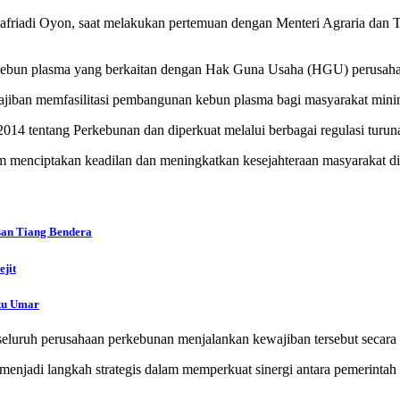
 Safriadi Oyon, saat melakukan pertemuan dengan Menteri Agraria da
 kebun plasma yang berkaitan dengan Hak Guna Usaha (HGU) perusaha
 memfasilitasi pembangunan kebun plasma bagi masyarakat minimal 2
14 tentang Perkebunan dan diperkuat melalui berbagai regulasi turun
m menciptakan keadilan dan meningkatkan kesejahteraan masyarakat di
san Tiang Bendera
jit
uku Umar
eluruh perusahaan perkebunan menjalankan kewajiban tersebut secara 
enjadi langkah strategis dalam memperkuat sinergi antara pemerintah