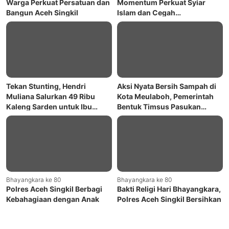
Warga Perkuat Persatuan dan
Momentum Perkuat Syiar
Bangun Aceh Singkil
Islam dan Cegah
Kemungkaran
Tekan Stunting, Hendri
Aksi Nyata Bersih Sampah di
Muliana Salurkan 49 Ribu
Kota Meulaboh, Pemerintah
Kaleng Sarden untuk Ibu
Bentuk Timsus Pasukan
Hamil dan Menyusui di Nagan
Merah
Raya
Bhayangkara ke 80
Bhayangkara ke 80
Polres Aceh Singkil Berbagi
Bakti Religi Hari Bhayangkara,
Kebahagiaan dengan Anak
Polres Aceh Singkil Bersihkan
Panti Asuhan pada Hari
Masjid
Bhayangkara ke-80