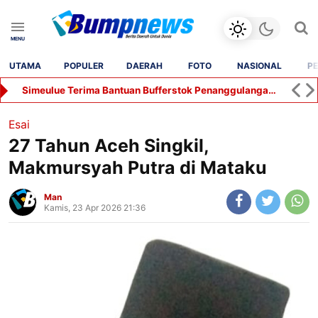
UTAMA
POPULER
DAERAH
FOTO
NASIONAL
PE
Simeulue Terima Bantuan Bufferstok Penanggulangan Bencana Senilai Rp2,2 Miliar
Esai
27 Tahun Aceh Singkil,
Makmursyah Putra di Mataku
Man
Kamis, 23 Apr 2026 21:36