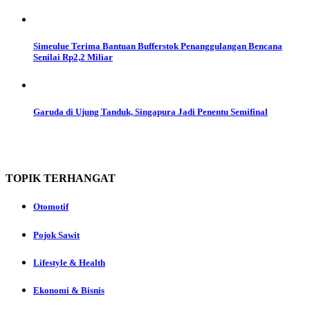
Simeulue Terima Bantuan Bufferstok Penanggulangan Bencana
Senilai Rp2,2 Miliar
Garuda di Ujung Tanduk, Singapura Jadi Penentu Semifinal
TOPIK
TERHANGAT
Otomotif
Pojok Sawit
Lifestyle & Health
Ekonomi & Bisnis