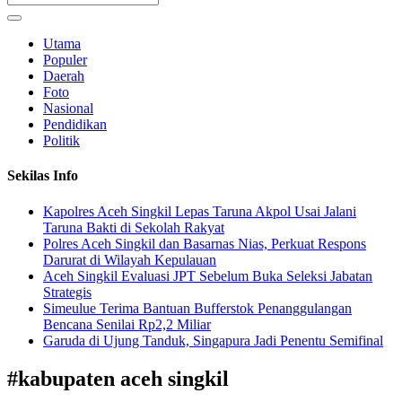
Utama
Populer
Daerah
Foto
Nasional
Pendidikan
Politik
Sekilas Info
Kapolres Aceh Singkil Lepas Taruna Akpol Usai Jalani
Taruna Bakti di Sekolah Rakyat
Polres Aceh Singkil dan Basarnas Nias, Perkuat Respons
Darurat di Wilayah Kepulauan
Aceh Singkil Evaluasi JPT Sebelum Buka Seleksi Jabatan
Strategis
Simeulue Terima Bantuan Bufferstok Penanggulangan
Bencana Senilai Rp2,2 Miliar
Garuda di Ujung Tanduk, Singapura Jadi Penentu Semifinal
#
kabupaten aceh singkil