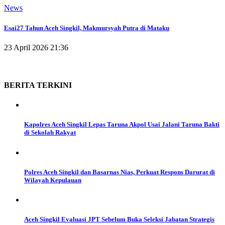
News
Esai
27 Tahun Aceh Singkil, Makmursyah Putra di Mataku
23 April 2026 21:36
BERITA
TERKINI
Kapolres Aceh Singkil Lepas Taruna Akpol Usai Jalani Taruna Bakti
di Sekolah Rakyat
Polres Aceh Singkil dan Basarnas Nias, Perkuat Respons Darurat di
Wilayah Kepulauan
Aceh Singkil Evaluasi JPT Sebelum Buka Seleksi Jabatan Strategis