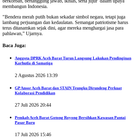
berkorban, bertanggung jawab, ikhlas, serta jujur dalam upaya
membangun Indonesia.
"Bendera merah putih bukan sekadar simbol negara, tetapi juga
lambang perjuangan dan kedaulatan. Semangat patriotisme harus
terus ditanamkan sejak dini, agar mereka menghargai jasa para
pahlawan,” Ujarnya.
Baca Juga:
Anggota DPRK Aceh Barat Turun Langsung Lakukan Pendinginan
Karhutla di Samatiga
2 Agustus 2026 13:39
GP Ansor Aceh Barat dan STAIN Teungku Dirundeng Perkuat
Kolaborasi Pendidikan
27 Juli 2026 20:44
Pemkab Aceh Barat Gotong Royong Bersihkan Kawasan Pantai
Pasar Baru
17 Juli 2026 15:46