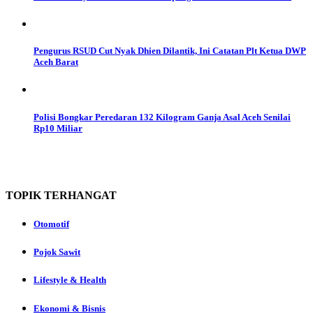
Pengurus RSUD Cut Nyak Dhien Dilantik, Ini Catatan Plt Ketua DWP
Aceh Barat
Polisi Bongkar Peredaran 132 Kilogram Ganja Asal Aceh Senilai
Rp10 Miliar
TOPIK
TERHANGAT
Otomotif
Pojok Sawit
Lifestyle & Health
Ekonomi & Bisnis