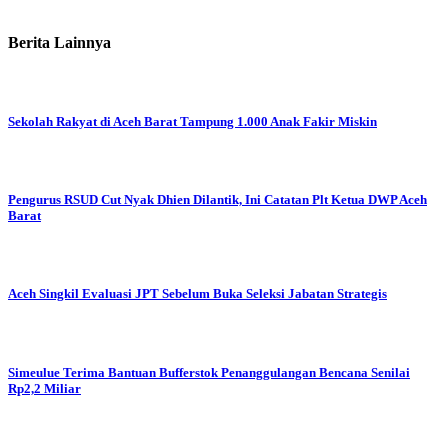
Berita Lainnya
Sekolah Rakyat di Aceh Barat Tampung 1.000 Anak Fakir Miskin
Pengurus RSUD Cut Nyak Dhien Dilantik, Ini Catatan Plt Ketua DWP Aceh
Barat
Aceh Singkil Evaluasi JPT Sebelum Buka Seleksi Jabatan Strategis
Simeulue Terima Bantuan Bufferstok Penanggulangan Bencana Senilai
Rp2,2 Miliar