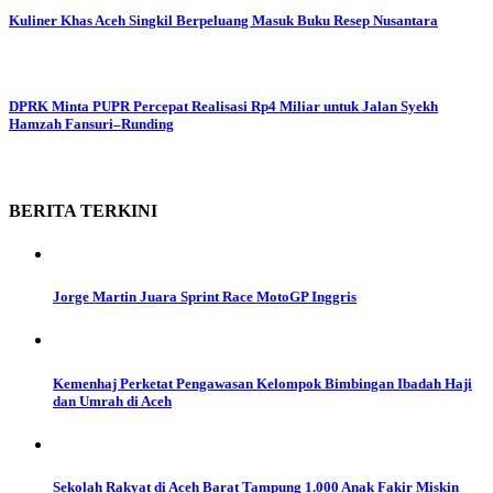
Kuliner Khas Aceh Singkil Berpeluang Masuk Buku Resep Nusantara
DPRK Minta PUPR Percepat Realisasi Rp4 Miliar untuk Jalan Syekh
Hamzah Fansuri–Runding
BERITA
TERKINI
Jorge Martin Juara Sprint Race MotoGP Inggris
Kemenhaj Perketat Pengawasan Kelompok Bimbingan Ibadah Haji
dan Umrah di Aceh
Sekolah Rakyat di Aceh Barat Tampung 1.000 Anak Fakir Miskin