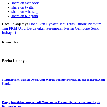
share on facebook
share on twitter
share on whatsapp
share on telegram
Baca Selanjutnya
Ubah Ikan Bycatch Jadi Terasi Bubuk Premium,
Tim PKM UTU Berdayakan Perempuan Pesisir Gampong Suak
Indrapuri
Komentar
Berita Lainnya
1 Muharram, Bupati Oyon Ajak Warga Perkuat Persatuan dan Bangun Aceh
Singkil
Pengajian Akbar Woyla Jadi Momentum Perkuat Syiar Islam dan Cegah
Kemungkaran