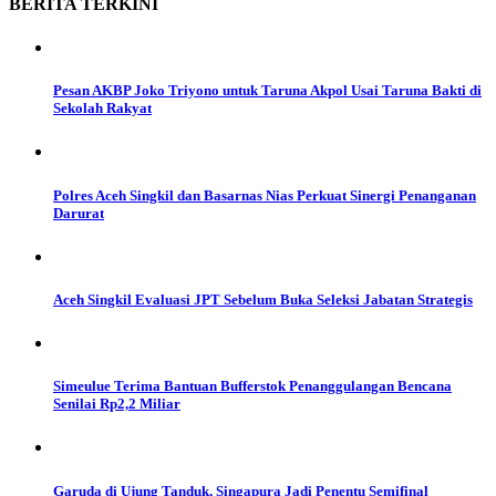
BERITA
TERKINI
Pesan AKBP Joko Triyono untuk Taruna Akpol Usai Taruna Bakti di
Sekolah Rakyat
Polres Aceh Singkil dan Basarnas Nias Perkuat Sinergi Penanganan
Darurat
Aceh Singkil Evaluasi JPT Sebelum Buka Seleksi Jabatan Strategis
Simeulue Terima Bantuan Bufferstok Penanggulangan Bencana
Senilai Rp2,2 Miliar
Garuda di Ujung Tanduk, Singapura Jadi Penentu Semifinal