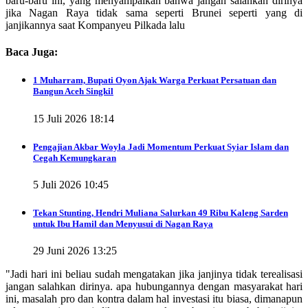
baru-baru ini, yang menyampaikan bahwa jangan salahkan dirinya
jika Nagan Raya tidak sama seperti Brunei seperti yang di
janjikannya saat Kompanyeu Pilkada lalu
Baca Juga:
1 Muharram, Bupati Oyon Ajak Warga Perkuat Persatuan dan
Bangun Aceh Singkil
15 Juli 2026 18:14
Pengajian Akbar Woyla Jadi Momentum Perkuat Syiar Islam dan
Cegah Kemungkaran
5 Juli 2026 10:45
Tekan Stunting, Hendri Muliana Salurkan 49 Ribu Kaleng Sarden
untuk Ibu Hamil dan Menyusui di Nagan Raya
29 Juni 2026 13:25
"Jadi hari ini beliau sudah mengatakan jika janjinya tidak terealisasi
jangan salahkan dirinya. apa hubungannya dengan masyarakat hari
ini, masalah pro dan kontra dalam hal investasi itu biasa, dimanapun