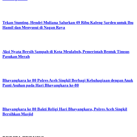
Tekan Stunting, Hendri Muliana Salurkan 49 Ribu Kaleng Sarden untuk Ibu
Hamil dan Menyusui di Nagan Raya
Aksi Nyata Bersih Sampah di Kota Meulaboh, Pemerintah Bentuk Timsus
Pasukan Merah
Bhayangkara ke 80
Polres Aceh Singkil Berbagi Kebahagiaan dengan Anak
Panti Asuhan pada Hari Bhayangkara ke-80
Bhayangkara ke 80
Bakti Religi Hari Bhayangkara, Polres Aceh Singkil
Bersihkan Masjid