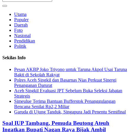
Utama
Populer
Daerah
Foto
Nasional
Pendidikan
Politik
Sekilas Info
Pesan AKBP Joko Triyono untuk Taruna Akpol Usai Taruna
Bakti di Sekolah Rakyat
Polres Aceh Singkil dan Basarnas Nias Perkuat Sinergi
Penanganan Darurat
Aceh Singkil Evaluasi JPT Sebelum Buka Seleksi Jabatan
Strategis
Simeulue Terima Bantuan Bufferstok Penanggulangan
Bencana Senilai Rp2,2 Miliar
Garuda di Ujung Tanduk, Singapura Jadi Penentu Semifinal
Soal IUP Tambang, Pemuda Beutong Ateuh
Ingatkan Bupati Nagan Raya Bijak Ambil