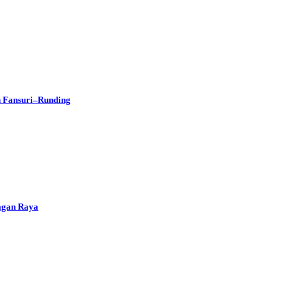
h Fansuri–Runding
agan Raya