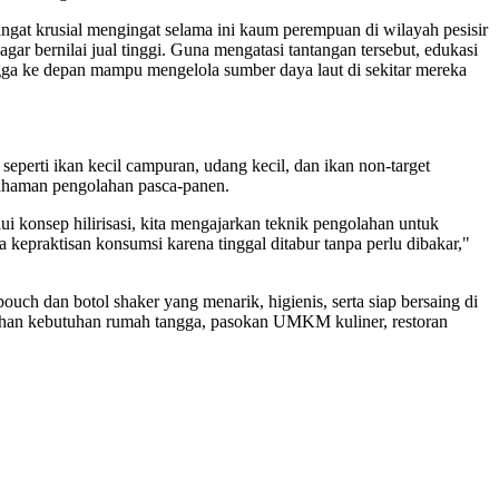
gat krusial mengingat selama ini kaum perempuan di wilayah pesisir
r bernilai jual tinggi. Guna mengatasi tantangan tersebut, edukasi
gga ke depan mampu mengelola sumber daya laut di sekitar mereka
perti ikan kecil campuran, udang kecil, dan ikan non-target
emahaman pengolahan pasca-panen.
ui konsep hilirisasi, kita mengajarkan teknik pengolahan untuk
a kepraktisan konsumsi karena tinggal ditabur tanpa perlu dibakar,"
uch dan botol shaker yang menarik, higienis, serta siap bersaing di
uhan kebutuhan rumah tangga, pasokan UMKM kuliner, restoran