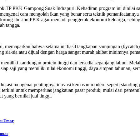
ok TP PKK Gampong Suak Indrapuri. Kehadiran program ini dinilai san
ngenai cara mengolah ikan yang benar serta teknik pemanfaatannya aga
endorong Ibu-ibu PKK agar menjadi penggerak ekonomi keluarga, sehin
ah tangga.
, memaparkan bahwa selama ini hasil tangkapan sampingan (bycatch) se
uang sia-sia atau dijual dengan harga sangat murah akibat minimnya p
 memiliki kandungan protein tinggi dan tersedia sepanjang tahun. Melal
iap saji yang memiliki nilai ekonomi tinggi, daya simpan tahunan, sert
dukasi mengenai pentingnya inovasi kemasan modern seperti standing po
terkini untuk memperluas jangkauan pasar produk, mulai dari pemen
 yang bernilai jual tinggi.
uku Umar
untas