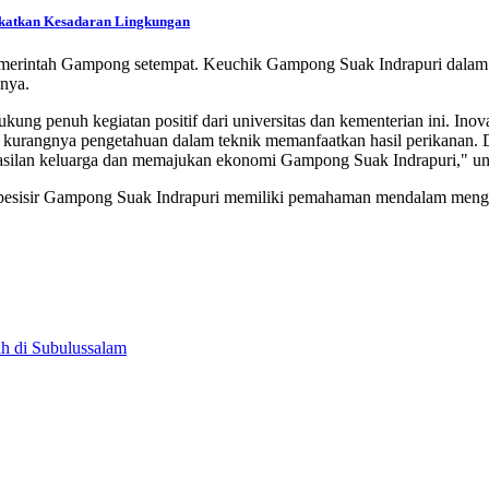
gkatkan Kesadaran Lingkungan
emerintah Gampong setempat. Keuchik Gampong Suak Indrapuri dalam s
nya.
g penuh kegiatan positif dari universitas dan kementerian ini. Inovasi
angnya pengetahuan dalam teknik memanfaatkan hasil perikanan. Den
hasilan keluarga dan memajukan ekonomi Gampong Suak Indrapuri," u
n pesisir Gampong Suak Indrapuri memiliki pemahaman mendalam mengen
ah di Subulussalam