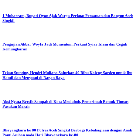
1 Muharram, Bupati Oyon Ajak Warga Perkuat Persatuan dan Bangun Aceh
Singkil
Pengajian Akbar Woyla Jadi Momentum Perkuat Syiar Islam dan Cegah
Kemungkaran
Tekan Stunting, Hendri Muliana Salurkan 49 Ribu Kaleng Sarden untuk Ibu
Hamil dan Menyusui di Nagan Raya
Aksi Nyata Bersih Sampah di Kota Meulaboh, Pemerintah Bentuk Timsus
Pasukan Merah
Bhayangkara ke 80
Polres Aceh Singkil Berbagi Kebahagiaan dengan Anak
Panti Asuhan pada Hari Bhayangkara ke-80