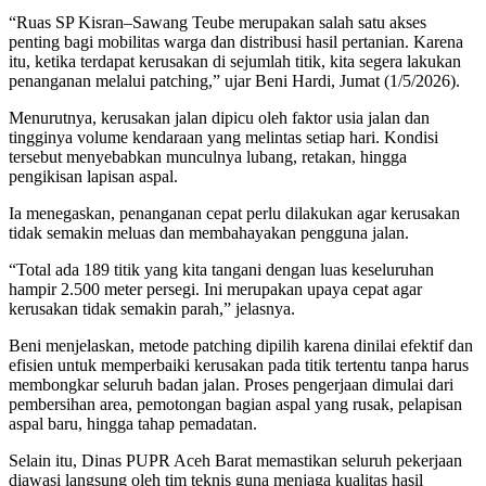
“Ruas SP Kisran–Sawang Teube merupakan salah satu akses
penting bagi mobilitas warga dan distribusi hasil pertanian. Karena
itu, ketika terdapat kerusakan di sejumlah titik, kita segera lakukan
penanganan melalui patching,” ujar Beni Hardi, Jumat (1/5/2026).
Menurutnya, kerusakan jalan dipicu oleh faktor usia jalan dan
tingginya volume kendaraan yang melintas setiap hari. Kondisi
tersebut menyebabkan munculnya lubang, retakan, hingga
pengikisan lapisan aspal.
Ia menegaskan, penanganan cepat perlu dilakukan agar kerusakan
tidak semakin meluas dan membahayakan pengguna jalan.
“Total ada 189 titik yang kita tangani dengan luas keseluruhan
hampir 2.500 meter persegi. Ini merupakan upaya cepat agar
kerusakan tidak semakin parah,” jelasnya.
Beni menjelaskan, metode patching dipilih karena dinilai efektif dan
efisien untuk memperbaiki kerusakan pada titik tertentu tanpa harus
membongkar seluruh badan jalan. Proses pengerjaan dimulai dari
pembersihan area, pemotongan bagian aspal yang rusak, pelapisan
aspal baru, hingga tahap pemadatan.
Selain itu, Dinas PUPR Aceh Barat memastikan seluruh pekerjaan
diawasi langsung oleh tim teknis guna menjaga kualitas hasil