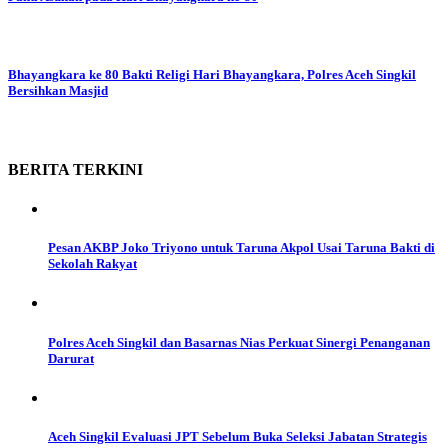
Bhayangkara ke 80
Bakti Religi Hari Bhayangkara, Polres Aceh Singkil
Bersihkan Masjid
BERITA
TERKINI
Pesan AKBP Joko Triyono untuk Taruna Akpol Usai Taruna Bakti di
Sekolah Rakyat
Polres Aceh Singkil dan Basarnas Nias Perkuat Sinergi Penanganan
Darurat
Aceh Singkil Evaluasi JPT Sebelum Buka Seleksi Jabatan Strategis