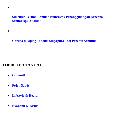
Simeulue Terima Bantuan Bufferstok Penanggulangan Bencana
Senilai Rp2,2 Miliar
Garuda di Ujung Tanduk, Singapura Jadi Penentu Semifinal
TOPIK
TERHANGAT
Otomotif
Pojok Sawit
Lifestyle & Health
Ekonomi & Bisnis