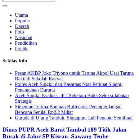
Utama
Populer
Daerah
Foto
Nasional
Pendidikan
Politik
Sekilas Info
Pesan AKBP Joko Triyono untuk Taruna Akpol Usai Taruna
Bakti di Sekolah Rakyat
Polres Aceh Singkil dan Basarnas Nias Perkuat Sinergi
Penanganan Darurat
Aceh Singkil Evaluasi JPT Sebelum Buka Seleksi Jabatan
Strategis
Simeulue Terima Bantuan Bufferstok Penanggulangan
Bencana Senilai Rp2,2 Miliar
Garuda di Ujung Tanduk, Singapura Jadi Penentu Semifinal
Dinas PUPR Aceh Barat Tambal 189 Titik Jalan
Rusak di Jalur SP Kisran–Sawang Teube