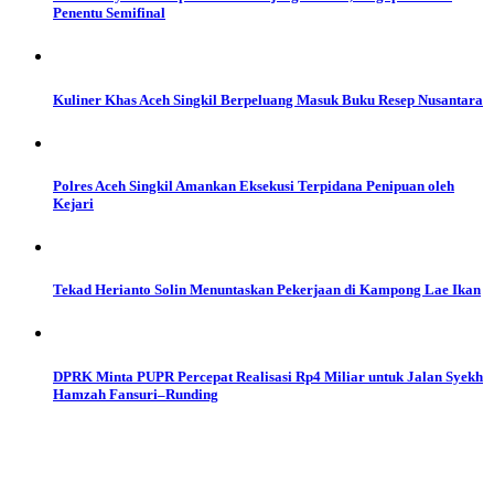
Penentu Semifinal
Kuliner Khas Aceh Singkil Berpeluang Masuk Buku Resep Nusantara
Polres Aceh Singkil Amankan Eksekusi Terpidana Penipuan oleh
Kejari
Tekad Herianto Solin Menuntaskan Pekerjaan di Kampong Lae Ikan
DPRK Minta PUPR Percepat Realisasi Rp4 Miliar untuk Jalan Syekh
Hamzah Fansuri–Runding