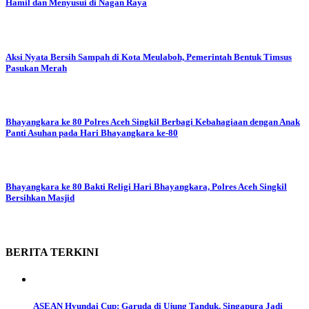
Hamil dan Menyusui di Nagan Raya
Aksi Nyata Bersih Sampah di Kota Meulaboh, Pemerintah Bentuk Timsus
Pasukan Merah
Bhayangkara ke 80
Polres Aceh Singkil Berbagi Kebahagiaan dengan Anak
Panti Asuhan pada Hari Bhayangkara ke-80
Bhayangkara ke 80
Bakti Religi Hari Bhayangkara, Polres Aceh Singkil
Bersihkan Masjid
BERITA
TERKINI
ASEAN Hyundai Cup: Garuda di Ujung Tanduk, Singapura Jadi