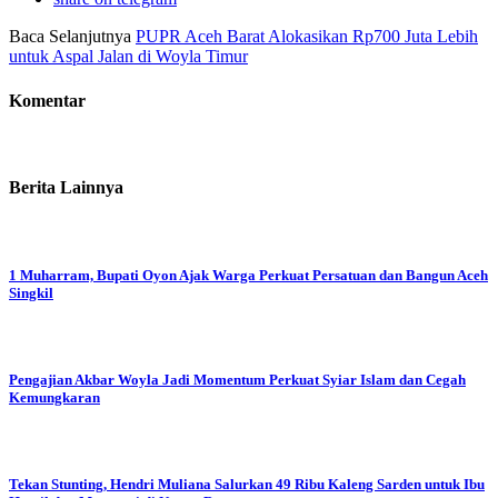
Baca Selanjutnya
‎PUPR Aceh Barat Alokasikan Rp700 Juta Lebih
untuk Aspal Jalan di Woyla Timur
Komentar
Berita Lainnya
1 Muharram, Bupati Oyon Ajak Warga Perkuat Persatuan dan Bangun Aceh
Singkil
Pengajian Akbar Woyla Jadi Momentum Perkuat Syiar Islam dan Cegah
Kemungkaran
Tekan Stunting, Hendri Muliana Salurkan 49 Ribu Kaleng Sarden untuk Ibu