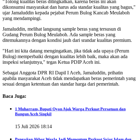
"Tolong kualitas beras ditingkatkan, karena beras ini akan
dikonsumsi masyarakat dan harus ada standar kualitas yang bagus,"
ujar Jamaluddin kepada pejabat Perum Bulog Kancab Meulaboh
yang mendampingi.
Jamaluddin, melihat langsung sample beras yang tersusun di
Gudang Perum Bulog Meulaboh. Ada sample beras yang
ditemukannya dengan kondisi jauh dari srandar kualitas premium.
"Hari ini kita datang mengingatkan, jika tidak ada upaya (Perum
Bulog) memperbaiki dengan kualitas lebih baik, maka akan ada
inspeksi selanjutnya," tegas Ketua PDIP Aceh ini.
Sebagai Anggota DPR RI Dapil I Aceh, Jamaluddin, prihatin
apabila masyarakat Aceh tidak mendapatkan beras pemerintah yang
sesuai dengan ketentuan dan standar harga dari pemerintah.
Baca Juga:
1 Muharram, Bupati Oyon Ajak Warga Perkuat Persatuan dan
Bangun Aceh Singkil
15 Juli 2026 18:14
Pengajian Akbar Woyla Jadi Momentum Perkuat Syiar Islam dan