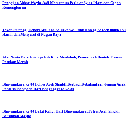
Pengajian Akbar Woyla Jadi Momentum Perkuat Syiar Islam dan Cegah
Kemungkaran
Tekan Stunting, Hendri Muliana Salurkan 49 Ribu Kaleng Sarden untuk Ibu
Hamil dan Menyusui di Nagan Raya
Aksi Nyata Bersih Sampah di Kota Meulaboh, Pemerintah Bentuk Timsus
Pasukan Merah
Bhayangkara ke 80
Polres Aceh Singkil Berbagi Kebahagiaan dengan Anak
Panti Asuhan pada Hari Bhayangkara ke-80
Bhayangkara ke 80
Bakti Religi Hari Bhayangkara, Polres Aceh Singkil
Bersihkan Masjid