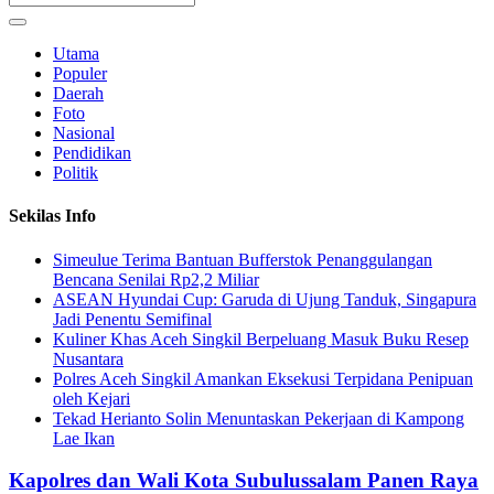
Utama
Populer
Daerah
Foto
Nasional
Pendidikan
Politik
Sekilas Info
Simeulue Terima Bantuan Bufferstok Penanggulangan
Bencana Senilai Rp2,2 Miliar
ASEAN Hyundai Cup: Garuda di Ujung Tanduk, Singapura
Jadi Penentu Semifinal
Kuliner Khas Aceh Singkil Berpeluang Masuk Buku Resep
Nusantara
Polres Aceh Singkil Amankan Eksekusi Terpidana Penipuan
oleh Kejari
Tekad Herianto Solin Menuntaskan Pekerjaan di Kampong
Lae Ikan
Kapolres dan Wali Kota Subulussalam Panen Raya