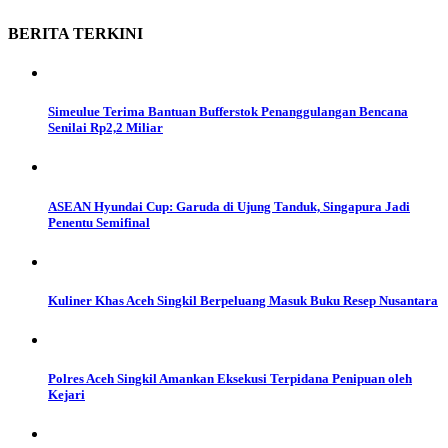
BERITA
TERKINI
Simeulue Terima Bantuan Bufferstok Penanggulangan Bencana
Senilai Rp2,2 Miliar
ASEAN Hyundai Cup: Garuda di Ujung Tanduk, Singapura Jadi
Penentu Semifinal
Kuliner Khas Aceh Singkil Berpeluang Masuk Buku Resep Nusantara
Polres Aceh Singkil Amankan Eksekusi Terpidana Penipuan oleh
Kejari