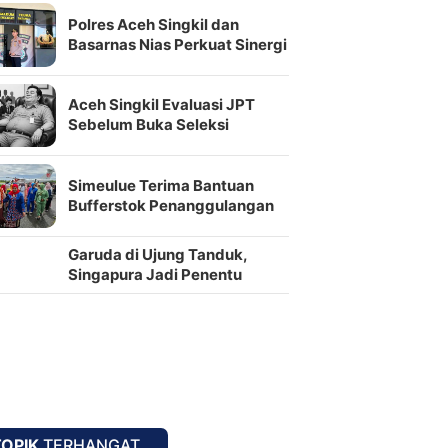
Polres Aceh Singkil dan
Basarnas Nias Perkuat Sinergi
Penanganan Darurat
Aceh Singkil Evaluasi JPT
Sebelum Buka Seleksi
Jabatan Strategis
Simeulue Terima Bantuan
Bufferstok Penanggulangan
Bencana Senilai Rp2,2 Miliar
Garuda di Ujung Tanduk,
Singapura Jadi Penentu
Semifinal
TOPIK
TERHANGAT