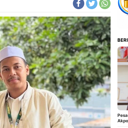
BER
Pesa
Akpo