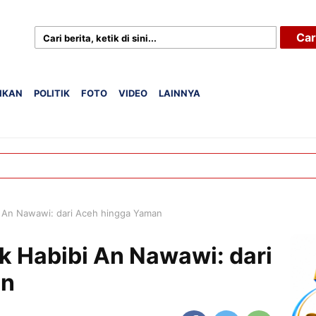
Car
IKAN
POLITIK
FOTO
VIDEO
LAINNYA
bi An Nawawi: dari Aceh hingga Yaman
gk Habibi An Nawawi: dari
an