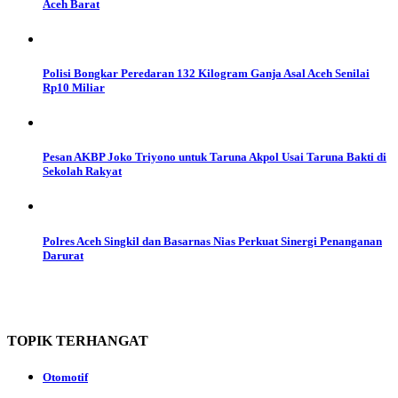
Aceh Barat
Polisi Bongkar Peredaran 132 Kilogram Ganja Asal Aceh Senilai
Rp10 Miliar
Pesan AKBP Joko Triyono untuk Taruna Akpol Usai Taruna Bakti di
Sekolah Rakyat
Polres Aceh Singkil dan Basarnas Nias Perkuat Sinergi Penanganan
Darurat
TOPIK
TERHANGAT
Otomotif