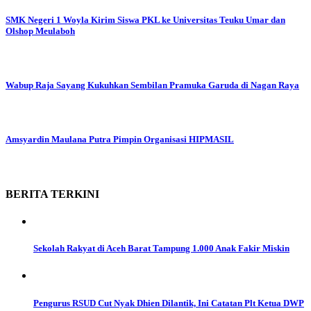
SMK Negeri 1 Woyla Kirim Siswa PKL ke Universitas Teuku Umar dan
Olshop Meulaboh
Wabup Raja Sayang Kukuhkan Sembilan Pramuka Garuda di Nagan Raya
Amsyardin Maulana Putra Pimpin Organisasi HIPMASIL
BERITA
TERKINI
Sekolah Rakyat di Aceh Barat Tampung 1.000 Anak Fakir Miskin
Pengurus RSUD Cut Nyak Dhien Dilantik, Ini Catatan Plt Ketua DWP