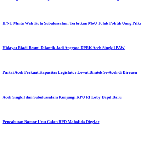
IPNU Minta Wali Kota Subulussalam Terbitkan MoU Tolak Politik Uang Pilk
Hidayat Riadi Resmi Dilantik Jadi Anggota DPRK Aceh Singkil PAW
Partai Aceh Perkuat Kapasitas Legislator Lewat Bimtek Se-Aceh di Bireuen
Aceh Singkil dan Subulussalam Kunjungi KPU RI Loby Dapil Baru
Pencabutan Nomor Urut Calon BPD Maholida Digelar