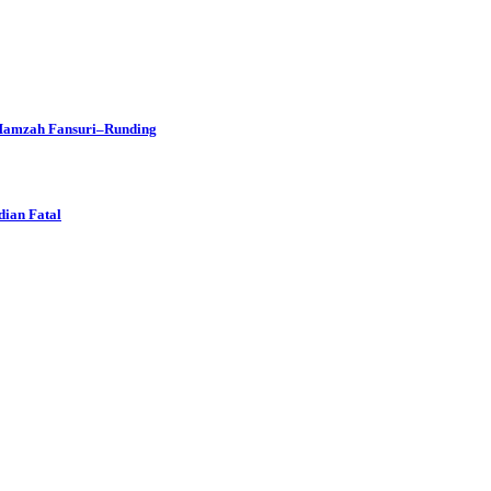
 Hamzah Fansuri–Runding
dian Fatal