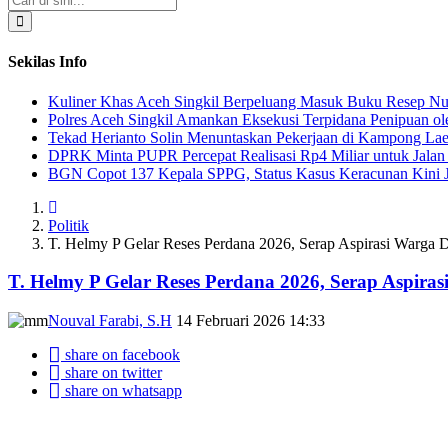
Sekilas Info
Kuliner Khas Aceh Singkil Berpeluang Masuk Buku Resep Nu
Polres Aceh Singkil Amankan Eksekusi Terpidana Penipuan ol
Tekad Herianto Solin Menuntaskan Pekerjaan di Kampong Lae
DPRK Minta PUPR Percepat Realisasi Rp4 Miliar untuk Jala
BGN Copot 137 Kepala SPPG, Status Kasus Keracunan Kini Ja
Politik
T. Helmy P Gelar Reses Perdana 2026, Serap Aspirasi Warga Da
T. Helmy P Gelar Reses Perdana 2026, Serap Aspiras
Nouval Farabi, S.H
14 Februari 2026 14:33
share on facebook
share on twitter
share on whatsapp