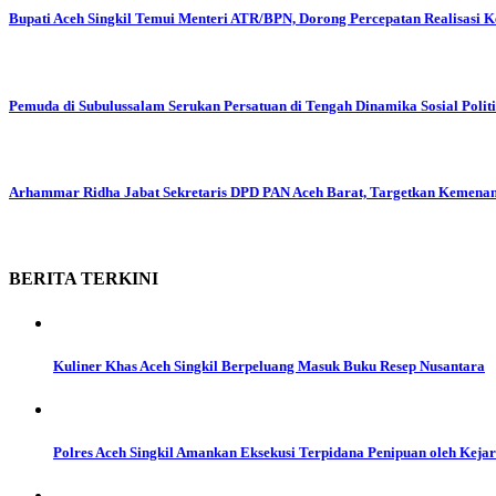
Bupati Aceh Singkil Temui Menteri ATR/BPN, Dorong Percepatan Realisasi 
Pemuda di Subulussalam Serukan Persatuan di Tengah Dinamika Sosial Polit
Arhammar Ridha Jabat Sekretaris DPD PAN Aceh Barat, Targetkan Kemena
BERITA
TERKINI
Kuliner Khas Aceh Singkil Berpeluang Masuk Buku Resep Nusantara
Polres Aceh Singkil Amankan Eksekusi Terpidana Penipuan oleh Kejar