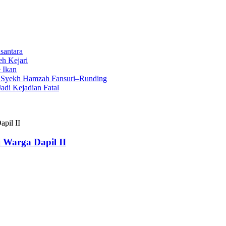
santara
eh Kejari
 Ikan
n Syekh Hamzah Fansuri–Runding
di Kejadian Fatal
pil II
i Warga Dapil II