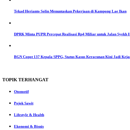
Tekad Herianto Solin Menuntaskan Pekerjaan di Kampong Lae Ikan
DPRK Minta PUPR Percepat Realisasi Rp4 Miliar untuk Jalan Syekh
BGN Copot 137 Kepala SPPG, Status Kasus Keracunan Kini Jadi Keja
TOPIK
TERHANGAT
Otomotif
Pojok Sawit
Lifestyle & Health
Ekonomi & Bisnis