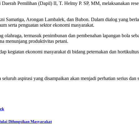
Daerah Pemilihan (Dapil) II, T. Helmy P. SP, MM, melaksanakan rese
, yakni Samatiga, Arongan Lambalek, dan Bubon. Dalam dialog yang be
mum serta penguatan sektor ekonomi masyarakat.
dang olahraga, termasuk penimbunan dan pembenahan lapangan bola seba
a menunjang produktivitas petani.
ap kegiatan ekonomi masyarakat di bidang peternakan dan hortikultur
eluruh aspirasi yang disampaikan akan menjadi perhatian serius dan s
lek
Mulai Difungsikan Masyarakat