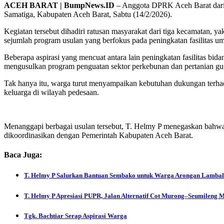
ACEH BARAT | BumpNews.ID
– Anggota DPRK Aceh Barat dari 
Samatiga, Kabupaten Aceh Barat, Sabtu (14/2/2026).
Kegiatan tersebut dihadiri ratusan masyarakat dari tiga kecamatan
sejumlah program usulan yang berfokus pada peningkatan fasilitas u
Beberapa aspirasi yang mencuat antara lain peningkatan fasilitas bi
mengusulkan program penguatan sektor perkebunan dan pertanian gun
Tak hanya itu, warga turut menyampaikan kebutuhan dukungan terhad
keluarga di wilayah pedesaan.
Menanggapi berbagai usulan tersebut, T. Helmy P menegaskan bahwa s
dikoordinasikan dengan Pemerintah Kabupaten Aceh Barat.
Baca Juga:
T. Helmy P Salurkan Bantuan Sembako untuk Warga Arongan Lamba
T. Helmy P Apresiasi PUPR, Jalan Alternatif Cot Murong–Seumileng 
Tgk. Bachtiar Serap Aspirasi Warga