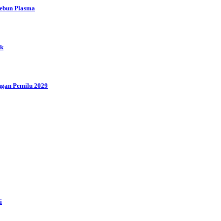
Kebun Plasma
ik
ngan Pemilu 2029
i