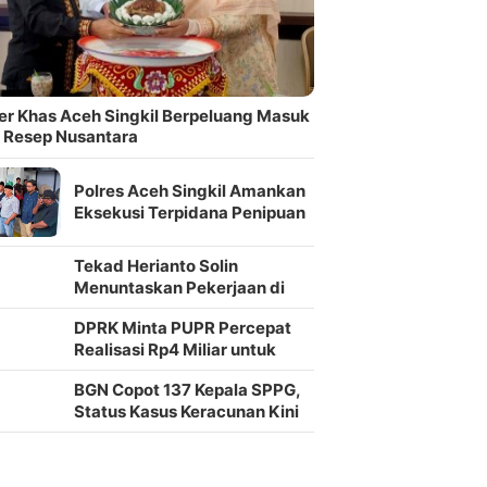
ner Khas Aceh Singkil Berpeluang Masuk
 Resep Nusantara
Polres Aceh Singkil Amankan
Eksekusi Terpidana Penipuan
oleh Kejari
Tekad Herianto Solin
Menuntaskan Pekerjaan di
Kampong Lae Ikan
DPRK Minta PUPR Percepat
Realisasi Rp4 Miliar untuk
Jalan Syekh Hamzah Fansuri–
BGN Copot 137 Kepala SPPG,
Runding
Status Kasus Keracunan Kini
Jadi Kejadian Fatal