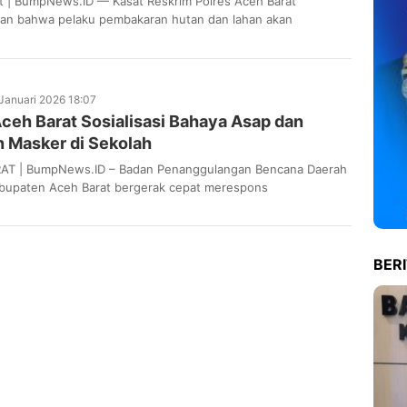
t | BumpNews.ID — Kasat Reskrim Polres Aceh Barat
n bahwa pelaku pembakaran hutan dan lahan akan
 sanksi hukum berat. Penegasan ini disampaikan…
Januari 2026 18:07
ceh Barat Sosialisasi Bahaya Asap dan
n Masker di Sekolah
AT | BumpNews.ID – Badan Penanggulangan Bencana Daerah
bupaten Aceh Barat bergerak cepat merespons
ya kualitas udara akibat kebakaran hutan dan lahan
….
BER