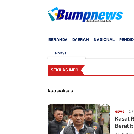
BERANDA
DAERAH
NASIONAL
PENDID
Lainnya
SEKILAS INFO
#
sosialisasi
2 F
NEWS
Kasat 
Berat 