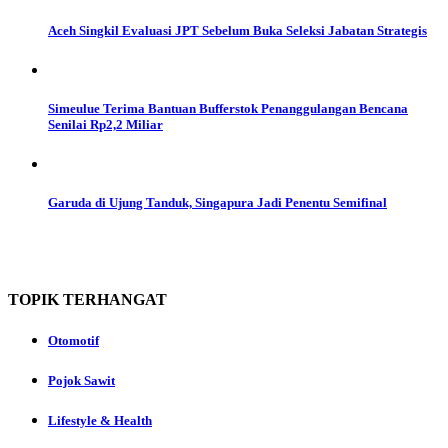
Aceh Singkil Evaluasi JPT Sebelum Buka Seleksi Jabatan Strategis
Simeulue Terima Bantuan Bufferstok Penanggulangan Bencana
Senilai Rp2,2 Miliar
Garuda di Ujung Tanduk, Singapura Jadi Penentu Semifinal
TOPIK
TERHANGAT
Otomotif
Pojok Sawit
Lifestyle & Health