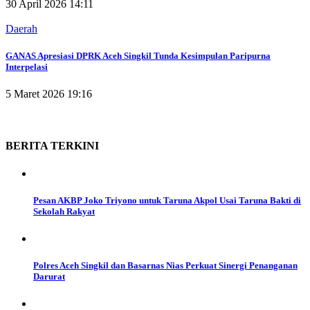
30 April 2026 14:11
Daerah
GANAS Apresiasi DPRK Aceh Singkil Tunda Kesimpulan Paripurna
Interpelasi
5 Maret 2026 19:16
BERITA
TERKINI
Pesan AKBP Joko Triyono untuk Taruna Akpol Usai Taruna Bakti di
Sekolah Rakyat
Polres Aceh Singkil dan Basarnas Nias Perkuat Sinergi Penanganan
Darurat