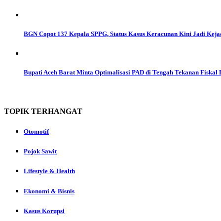
BGN Copot 137 Kepala SPPG, Status Kasus Keracunan Kini Jadi Keja
Bupati Aceh Barat Minta Optimalisasi PAD di Tengah Tekanan Fiskal
TOPIK
TERHANGAT
Otomotif
Pojok Sawit
Lifestyle & Health
Ekonomi & Bisnis
Kasus Korupsi