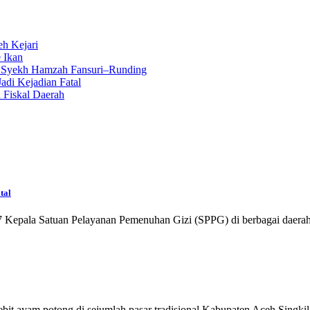
eh Kejari
 Ikan
n Syekh Hamzah Fansuri–Runding
di Kejadian Fatal
 Fiskal Daerah
tal
Kepala Satuan Pelayanan Pemenuhan Gizi (SPPG) di berbagai daerah 
bit ayam potong di sejumlah pasar tradisional Kabupaten Aceh Singk