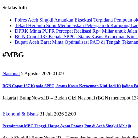
Sekilas Info
Polres Aceh Singkil Amankan Eksekusi Terpidana Penipuan ol
Tekad Herianto Solin Menuntaskan Pekerjaan di Kampong Lae
DPRK Minta PUPR Percepat Realisasi Rp4 Miliar untuk Jala
BGN Copot 137 Kepala SPPG, Status Kasus Keracunan Kini Ja
Bupati Aceh Barat Minta Optimalisasi PAD di Tengah Tekanan
#
MBG
Nasional
5 Agustus 2026 01:09
BGN Copot 137 Kepala SPPG, Status Kasus Keracunan Kini Jadi Kejadian Fa
Jakarta | BumpNews.ID – Badan Gizi Nasional (BGN) mencopot 137 
Ekonomi & Bisnis
31 Juli 2026 22:09
Permintaan MBG Tinggi, Harga Ayam Potong Pun di Aceh Singkil Melejit
Aceh Singkil | BumpNews.ID – Harga daging ayam broiler akrab dise