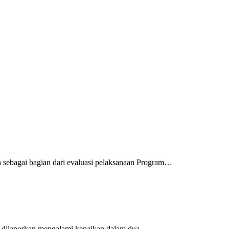
sebagai bagian dari evaluasi pelaksanaan Program…
il dilaporkan mengalami kenaikan dalam dua…