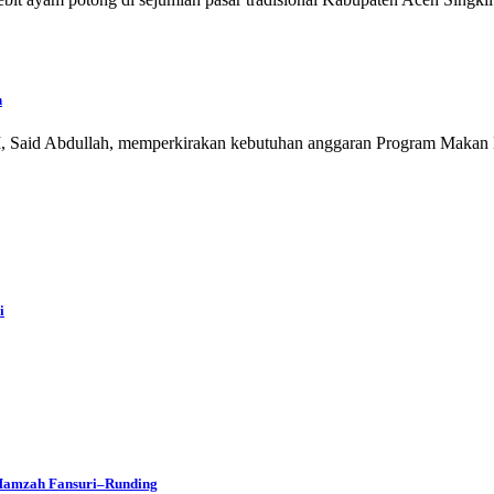
n
Said Abdullah, memperkirakan kebutuhan anggaran Program Makan Be
i
 Hamzah Fansuri–Runding