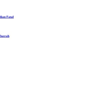
dian Fatal
 Daerah