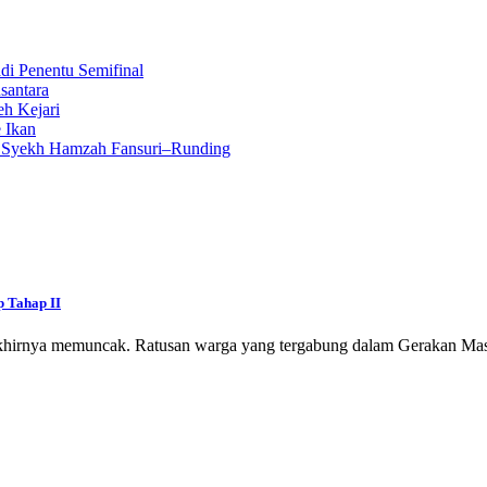
i Penentu Semifinal
santara
eh Kejari
 Ikan
n Syekh Hamzah Fansuri–Runding
p Tahap II
khirnya memuncak. Ratusan warga yang tergabung dalam Gerakan Ma