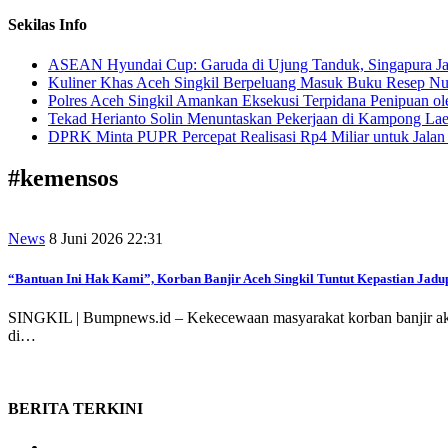
Sekilas Info
ASEAN Hyundai Cup: Garuda di Ujung Tanduk, Singapura Jad
Kuliner Khas Aceh Singkil Berpeluang Masuk Buku Resep Nu
Polres Aceh Singkil Amankan Eksekusi Terpidana Penipuan ol
Tekad Herianto Solin Menuntaskan Pekerjaan di Kampong Lae
DPRK Minta PUPR Percepat Realisasi Rp4 Miliar untuk Jala
#
kemensos
News
8 Juni 2026 22:31
“Bantuan Ini Hak Kami”, Korban Banjir Aceh Singkil Tuntut Kepastian Jadu
SINGKIL | Bumpnews.id – Kekecewaan masyarakat korban banjir a
di…
BERITA
TERKINI