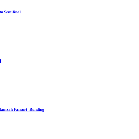
u Semifinal
i
 Hamzah Fansuri–Runding