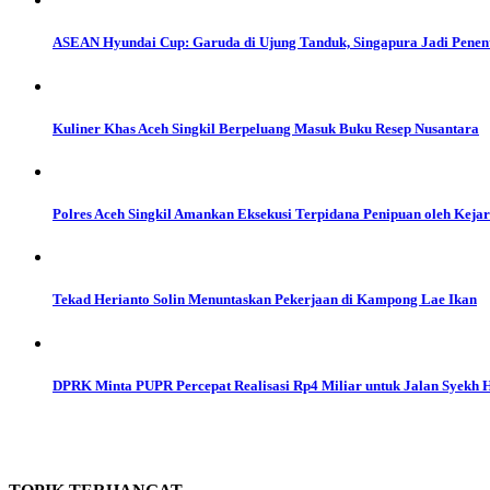
ASEAN Hyundai Cup: Garuda di Ujung Tanduk, Singapura Jadi Penent
Kuliner Khas Aceh Singkil Berpeluang Masuk Buku Resep Nusantara
Polres Aceh Singkil Amankan Eksekusi Terpidana Penipuan oleh Kejar
Tekad Herianto Solin Menuntaskan Pekerjaan di Kampong Lae Ikan
DPRK Minta PUPR Percepat Realisasi Rp4 Miliar untuk Jalan Syekh