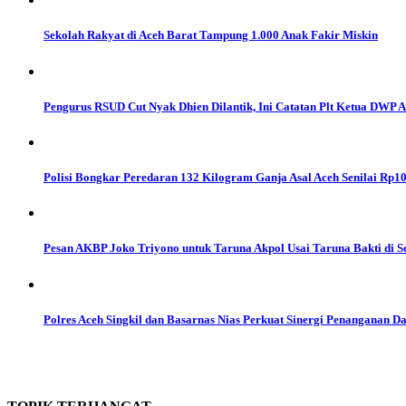
Sekolah Rakyat di Aceh Barat Tampung 1.000 Anak Fakir Miskin
Pengurus RSUD Cut Nyak Dhien Dilantik, Ini Catatan Plt Ketua DWP 
Polisi Bongkar Peredaran 132 Kilogram Ganja Asal Aceh Senilai Rp10
Pesan AKBP Joko Triyono untuk Taruna Akpol Usai Taruna Bakti di S
Polres Aceh Singkil dan Basarnas Nias Perkuat Sinergi Penanganan D