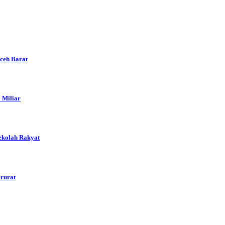
Aceh Barat
 Miliar
ekolah Rakyat
arurat