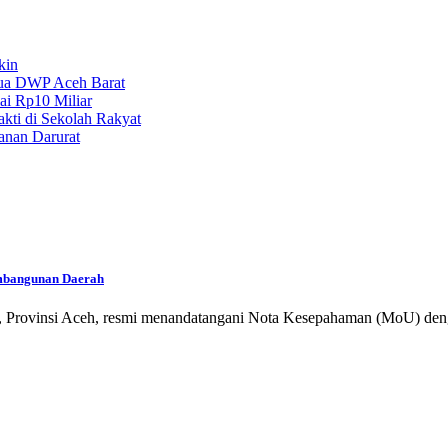
kin
tua DWP Aceh Barat
ai Rp10 Miliar
kti di Sekolah Rakyat
anan Darurat
mbangunan Daerah
rovinsi Aceh, resmi menandatangani Nota Kesepahaman (MoU) deng