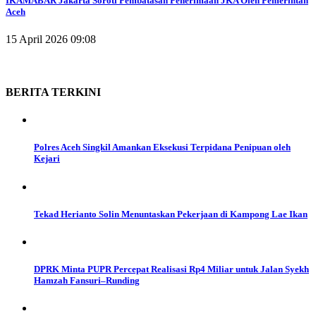
IKAMABAR Jakarta Soroti Pembatasan Penerimaan JKA Oleh Pemerintah
Aceh
15 April 2026 09:08
BERITA
TERKINI
Polres Aceh Singkil Amankan Eksekusi Terpidana Penipuan oleh
Kejari
Tekad Herianto Solin Menuntaskan Pekerjaan di Kampong Lae Ikan
DPRK Minta PUPR Percepat Realisasi Rp4 Miliar untuk Jalan Syekh
Hamzah Fansuri–Runding