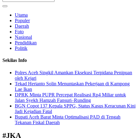
Utama
Populer
Daerah
Foto
Nasional
Pendidikan
Politik
Sekilas Info
Polres Aceh Singkil Amankan Eksekusi Terpidana Penipuan
oleh Kejari
Tekad Herianto Solin Menuntaskan Pekerjaan di Kampong
Lae Ikan
DPRK Minta PUPR Percepat Realisasi Rp4 Miliar untuk
Jalan Syekh Hamzah Fansuri–Runding
BGN Copot 137 Kepala SPPG, Status Kasus Keracunan Kini
Jadi Kejadian Fatal
Bupati Aceh Barat Minta Optimalisasi PAD di Tengah
Tekanan Fiskal Daerah
#
JKA