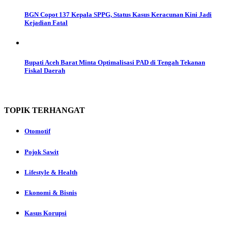
BGN Copot 137 Kepala SPPG, Status Kasus Keracunan Kini Jadi
Kejadian Fatal
Bupati Aceh Barat Minta Optimalisasi PAD di Tengah Tekanan
Fiskal Daerah
TOPIK
TERHANGAT
Otomotif
Pojok Sawit
Lifestyle & Health
Ekonomi & Bisnis
Kasus Korupsi