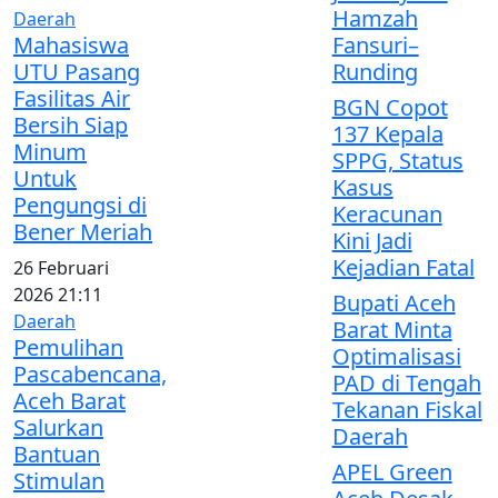
Hamzah
Daerah
Mahasiswa
Fansuri–
UTU Pasang
Runding
Fasilitas Air
BGN Copot
Bersih Siap
137 Kepala
Minum
SPPG, Status
Untuk
Kasus
Pengungsi di
Keracunan
Bener Meriah
Kini Jadi
Kejadian Fatal
26 Februari
2026 21:11
Bupati Aceh
Daerah
Barat Minta
Pemulihan
Optimalisasi
Pascabencana,
PAD di Tengah
Aceh Barat
Tekanan Fiskal
Salurkan
Daerah
Bantuan
APEL Green
Stimulan