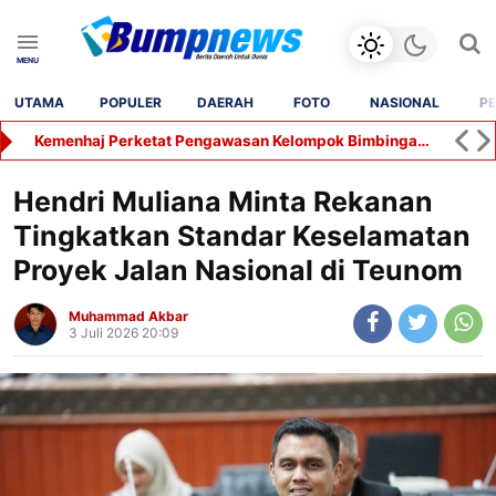
UTAMA
POPULER
DAERAH
FOTO
NASIONAL
PE
Kemenhaj Perketat Pengawasan Kelompok Bimbingan Ibadah Haji dan Umrah di Aceh
Hendri Muliana Minta Rekanan
Tingkatkan Standar Keselamatan
Proyek Jalan Nasional di Teunom
Muhammad Akbar
3 Juli 2026 20:09