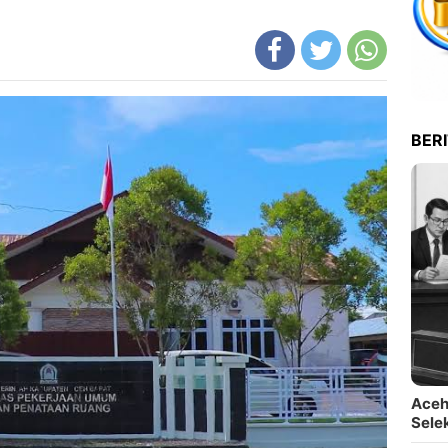
BER
Aceh
Sele