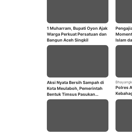
1 Muharram, Bupati Oyon Ajak
Pengaji
Warga Perkuat Persatuan dan
Momentu
Bangun Aceh Singkil
Islam d
Kemung
Aksi Nyata Bersih Sampah di
Bhayangk
Polres 
Kota Meulaboh, Pemerintah
Kebahag
Bentuk Timsus Pasukan
Panti A
Merah
Bhayang