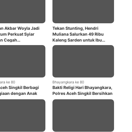
an Akbar Woyla Jadi
Tekan Stunting, Hendri
m Perkuat Syiar
Muliana Salurkan 49 Ribu
an Cegah
Kaleng Sarden untuk Ibu
karan
Hamil dan Menyusui di Nagan
Raya
ara ke 80
Bhayangkara ke 80
Aceh Singkil Berbagi
Bakti Religi Hari Bhayangkara,
iaan dengan Anak
Polres Aceh Singkil Bersihkan
suhan pada Hari
Masjid
kara ke-80