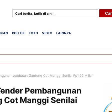
Car
IKAN
POLITIK
FOTO
VIDEO
LAINNYA
gunan Jembatan Gantung Cot Manggi Senilai Rp1,92 Miliar
 Tender Pembangunan
 Cot Manggi Senilai