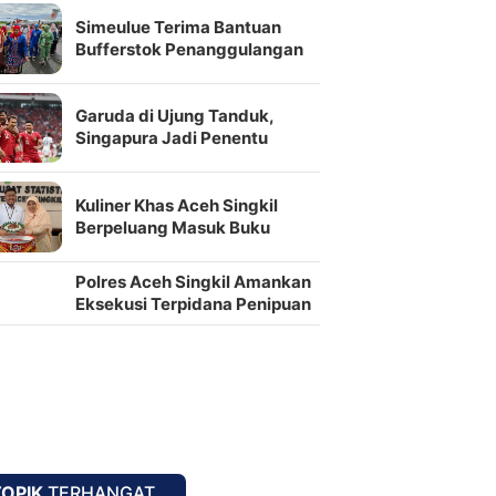
Simeulue Terima Bantuan
Bufferstok Penanggulangan
Bencana Senilai Rp2,2 Miliar
Garuda di Ujung Tanduk,
Singapura Jadi Penentu
Semifinal
Kuliner Khas Aceh Singkil
Berpeluang Masuk Buku
Resep Nusantara
Polres Aceh Singkil Amankan
Eksekusi Terpidana Penipuan
oleh Kejari
TOPIK
TERHANGAT