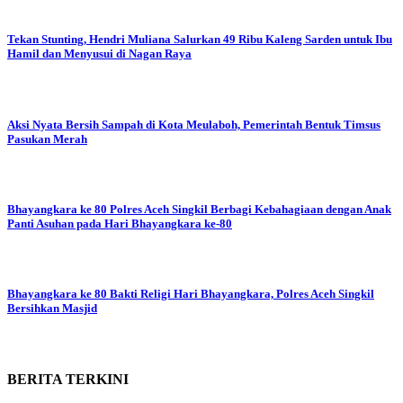
Tekan Stunting, Hendri Muliana Salurkan 49 Ribu Kaleng Sarden untuk Ibu
Hamil dan Menyusui di Nagan Raya
Aksi Nyata Bersih Sampah di Kota Meulaboh, Pemerintah Bentuk Timsus
Pasukan Merah
Bhayangkara ke 80
Polres Aceh Singkil Berbagi Kebahagiaan dengan Anak
Panti Asuhan pada Hari Bhayangkara ke-80
Bhayangkara ke 80
Bakti Religi Hari Bhayangkara, Polres Aceh Singkil
Bersihkan Masjid
BERITA
TERKINI