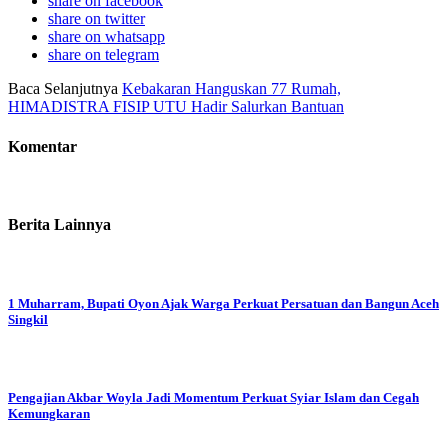
share on facebook
share on twitter
share on whatsapp
share on telegram
Baca Selanjutnya
Kebakaran Hanguskan 77 Rumah,
HIMADISTRA FISIP UTU Hadir Salurkan Bantuan
Komentar
Berita Lainnya
1 Muharram, Bupati Oyon Ajak Warga Perkuat Persatuan dan Bangun Aceh
Singkil
Pengajian Akbar Woyla Jadi Momentum Perkuat Syiar Islam dan Cegah
Kemungkaran