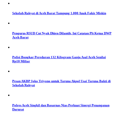
Sekolah Rakyat di Aceh Barat Tampung 1.000 Anak Fakir Miskin
Pengurus RSUD Cut Nyak Dhien Dilantik, Ini Catatan Plt Ketua DWP
Aceh Barat
Polisi Bongkar Peredaran 132 Kilogram Ganja Asal Aceh Senilai
Rp10 Miliar
Pesan AKBP Joko Triyono untuk Taruna Akpol Usai Taruna Bakti di
Sekolah Rakyat
Polres Aceh Singkil dan Basarnas Nias Perkuat Sinergi Penanganan
Darurat