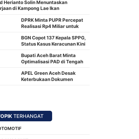
d Herianto Solin Menuntaskan
rjaan di Kampong Lae Ikan
DPRK Minta PUPR Percepat
Realisasi Rp4 Miliar untuk
Jalan Syekh Hamzah Fansuri–
BGN Copot 137 Kepala SPPG,
Runding
Status Kasus Keracunan Kini
Jadi Kejadian Fatal
Bupati Aceh Barat Minta
Optimalisasi PAD di Tengah
Tekanan Fiskal Daerah
APEL Green Aceh Desak
Keterbukaan Dokumen
Investasi Rp200 Triliun di
Nagan Raya
TOPIK
TERHANGAT
OTOMOTIF