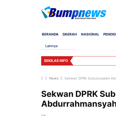
BERANDA
DAERAH
NASIONAL
PENDID
Lainnya
SEKILAS INFO
News
Sekwan DPRK Subulussalam Abd
Sekwan DPRK Sub
Abdurrahmansyah 