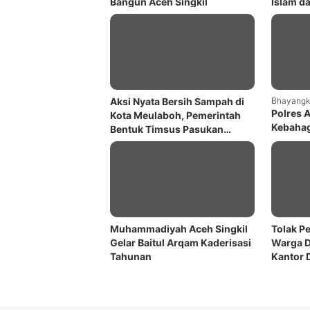
Bangun Aceh Singkil
Islam d
Kemung
Aksi Nyata Bersih Sampah di
Bhayangk
Polres 
Kota Meulaboh, Pemerintah
Kebahag
Bentuk Timsus Pasukan
Panti A
Merah
Bhayang
Muhammadiyah Aceh Singkil
Tolak P
Gelar Baitul Arqam Kaderisasi
Warga D
Tahunan
Kantor