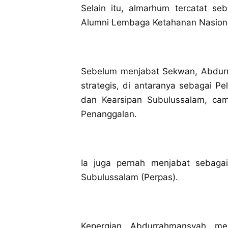
‎Selain itu, almarhum tercatat s
Alumni Lembaga Ketahanan Nasional
‎Sebelum menjabat Sekwan, Abdur
strategis, di antaranya sebagai P
dan Kearsipan Subulussalam, cam
Penanggalan.
‎Ia juga pernah menjabat sebag
Subulussalam (Perpas).
‎Kepergian Abdurrahmansyah me