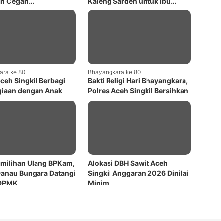
an Cegah
Kaleng Sarden untuk Ibu
karan
Hamil dan Menyusui di Nagan
Raya
ara ke 80
Bhayangkara ke 80
Aceh Singkil Berbagi
Bakti Religi Hari Bhayangkara,
iaan dengan Anak
Polres Aceh Singkil Bersihkan
suhan pada Hari
Masjid
kara ke-80
emilihan Ulang BPKam,
Alokasi DBH Sawit Aceh
anau Bungara Datangi
Singkil Anggaran 2026 Dinilai
 DPMK
Minim