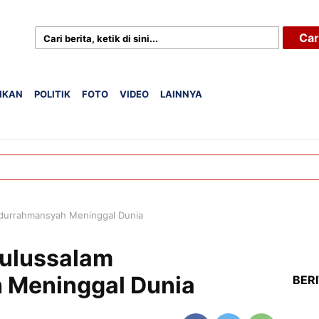
Car
IKAN
POLITIK
FOTO
VIDEO
LAINNYA
urrahmansyah Meninggal Dunia ‎
ulussalam
Meninggal Dunia ‎
BER