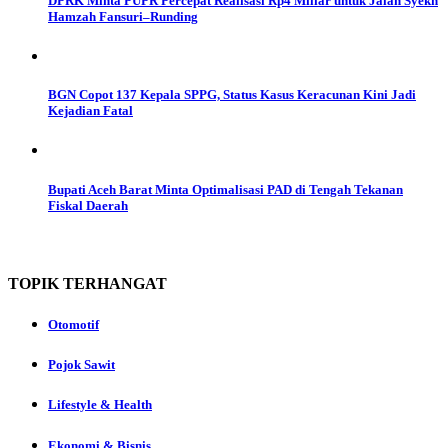
DPRK Minta PUPR Percepat Realisasi Rp4 Miliar untuk Jalan Syekh
Hamzah Fansuri–Runding
BGN Copot 137 Kepala SPPG, Status Kasus Keracunan Kini Jadi
Kejadian Fatal
Bupati Aceh Barat Minta Optimalisasi PAD di Tengah Tekanan
Fiskal Daerah
TOPIK
TERHANGAT
Otomotif
Pojok Sawit
Lifestyle & Health
Ekonomi & Bisnis