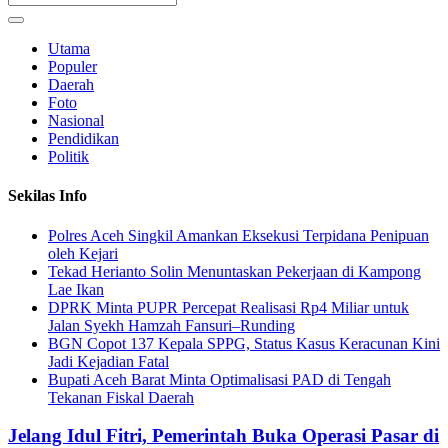
Utama
Populer
Daerah
Foto
Nasional
Pendidikan
Politik
Sekilas Info
Polres Aceh Singkil Amankan Eksekusi Terpidana Penipuan
oleh Kejari
Tekad Herianto Solin Menuntaskan Pekerjaan di Kampong
Lae Ikan
DPRK Minta PUPR Percepat Realisasi Rp4 Miliar untuk
Jalan Syekh Hamzah Fansuri–Runding
BGN Copot 137 Kepala SPPG, Status Kasus Keracunan Kini
Jadi Kejadian Fatal
Bupati Aceh Barat Minta Optimalisasi PAD di Tengah
Tekanan Fiskal Daerah
Jelang Idul Fitri, Pemerintah Buka Operasi Pasar di