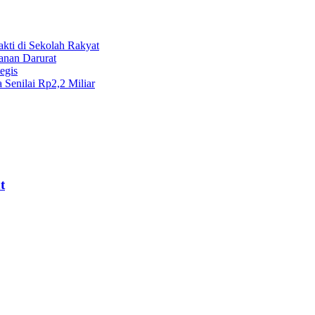
kti di Sekolah Rakyat
anan Darurat
egis
Senilai Rp2,2 Miliar
t