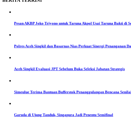
BERITA
TERKINI
Pesan AKBP Joko Triyono untuk Taruna Akpol Usai Taruna Bakti di S
Polres Aceh Singkil dan Basarnas Nias Perkuat Sinergi Penanganan D
Aceh Singkil Evaluasi JPT Sebelum Buka Seleksi Jabatan Strategis
Simeulue Terima Bantuan Bufferstok Penanggulangan Bencana Senilai
Garuda di Ujung Tanduk, Singapura Jadi Penentu Semifinal