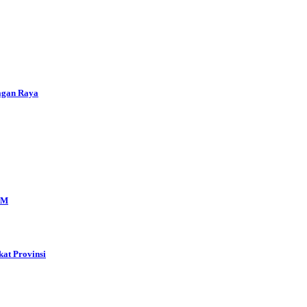
agan Raya
KM
kat Provinsi