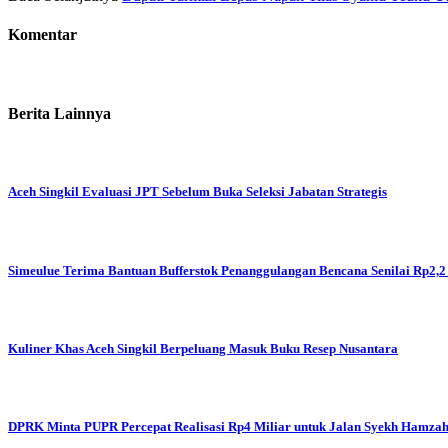
Komentar
Berita Lainnya
Aceh Singkil Evaluasi JPT Sebelum Buka Seleksi Jabatan Strategis
Simeulue Terima Bantuan Bufferstok Penanggulangan Bencana Senilai Rp2,2
Kuliner Khas Aceh Singkil Berpeluang Masuk Buku Resep Nusantara
DPRK Minta PUPR Percepat Realisasi Rp4 Miliar untuk Jalan Syekh Hamza