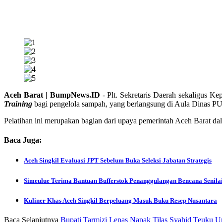
Aceh Barat | BumpNews.ID
- Plt. Sekretaris Daerah sekaligus 
Training
bagi pengelola sampah, yang berlangsung di Aula Dinas PU
Pelatihan ini merupakan bagian dari upaya pemerintah Aceh Barat d
Baca Juga:
Aceh Singkil Evaluasi JPT Sebelum Buka Seleksi Jabatan Strategis
Simeulue Terima Bantuan Bufferstok Penanggulangan Bencana Senilai
Kuliner Khas Aceh Singkil Berpeluang Masuk Buku Resep Nusantara
Baca Selanjutnya
Bupati Tarmizi Lepas Napak Tilas Syahid Teuku U