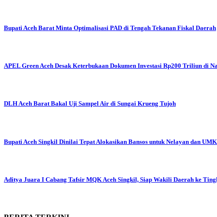
Bupati Aceh Barat Minta Optimalisasi PAD di Tengah Tekanan Fiskal Daerah
APEL Green Aceh Desak Keterbukaan Dokumen Investasi Rp200 Triliun di N
DLH Aceh Barat Bakal Uji Sampel Air di Sungai Krueng Tujoh
Bupati Aceh Singkil Dinilai Tepat Alokasikan Bansos untuk Nelayan dan UM
Aditya Juara I Cabang Tafsir MQK Aceh Singkil, Siap Wakili Daerah ke Ting