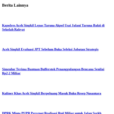
Berita Lainnya
Kapolres Aceh Singkil Lepas Taruna Akpol Usai Jalani Taruna Bakti di
Sekolah Rakyat
Aceh Singkil Evaluasi JPT Sebelum Buka Seleksi Jabatan Strategis
Simeulue Terima Bantuan Bufferstok Penanggulangan Bencana Senilai
Rp2,2 Miliar
Kuliner Khas Aceh Singkil Berpeluang Masuk Buku Resep Nusantara
DPRK Minta PUPR Percepat Realisasi Rp4 Miliar untuk Jalan Syekh