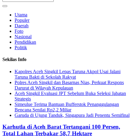
Utama
Populer
Daerah
Foto
Nasional
Pendidikan
Politik
Sekilas Info
Kapolres Aceh Singkil Lepas Taruna Akpol Usai Jalani
Taruna Bakti di Sekolah Rakyat
Polres Aceh Singkil dan Basarnas Nias, Perkuat Respons
Darurat di Wilayah Kepulauan
Aceh Singkil Evaluasi JPT Sebelum Buka Seleksi Jabatan
Strategis
Simeulue Terima Bantuan Bufferstok Penanggulangan
Bencana Senilai Rp2,2 Miliar
Garuda di Ujung Tanduk, Singapura Jadi Penentu Semifinal
Karhutla di Aceh Barat Tertangani 100 Persen,
Total Lahan Terbakar 58,7 Hektare