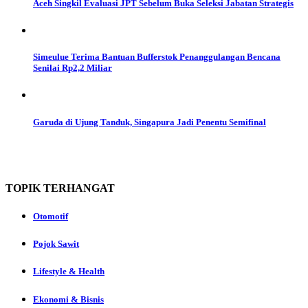
Aceh Singkil Evaluasi JPT Sebelum Buka Seleksi Jabatan Strategis
Simeulue Terima Bantuan Bufferstok Penanggulangan Bencana
Senilai Rp2,2 Miliar
Garuda di Ujung Tanduk, Singapura Jadi Penentu Semifinal
TOPIK
TERHANGAT
Otomotif
Pojok Sawit
Lifestyle & Health
Ekonomi & Bisnis