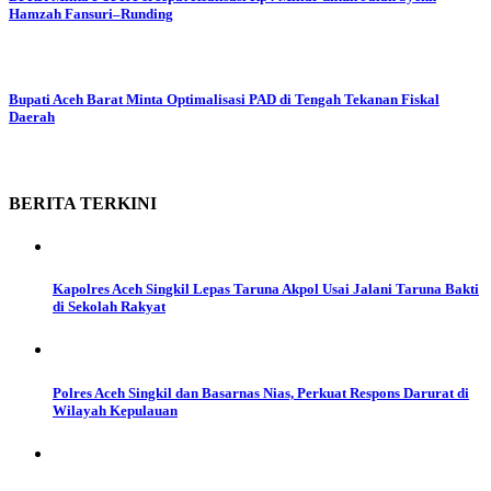
Hamzah Fansuri–Runding
Bupati Aceh Barat Minta Optimalisasi PAD di Tengah Tekanan Fiskal
Daerah
BERITA
TERKINI
Kapolres Aceh Singkil Lepas Taruna Akpol Usai Jalani Taruna Bakti
di Sekolah Rakyat
Polres Aceh Singkil dan Basarnas Nias, Perkuat Respons Darurat di
Wilayah Kepulauan