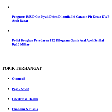
Pengurus RSUD Cut Nyak Dhien Dilantik, Ini Catatan Plt Ketua DWP
Aceh Barat
Polisi Bongkar Peredaran 132 Kilogram Ganja Asal Aceh Senilai
Rp10 Miliar
TOPIK
TERHANGAT
Otomotif
Pojok Sawit
Lifestyle & Health
Ekonomi & Bisnis