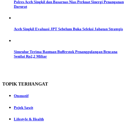
Polres Aceh Singkil dan Basarnas Nias Perkuat Sinergi Penanganan
Darurat
Aceh Singkil Evaluasi JPT Sebelum Buka Seleksi Jabatan Strategis
Simeulue Terima Bantuan Bufferstok Penanggulangan Bencana
Senilai Rp2,2 Miliar
TOPIK
TERHANGAT
Otomotif
Pojok Sawit
Lifestyle & Health