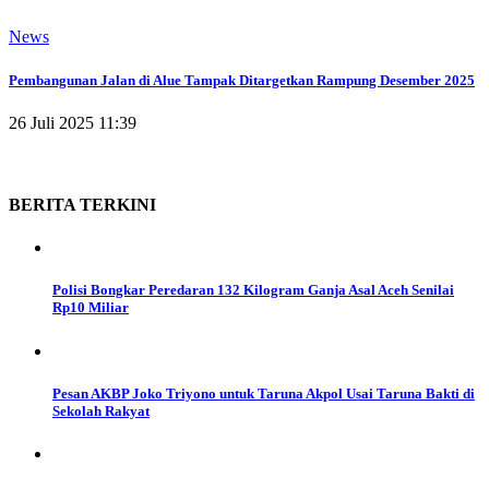
News
Pembangunan Jalan di Alue Tampak Ditargetkan Rampung Desember 2025
26 Juli 2025 11:39
BERITA
TERKINI
Polisi Bongkar Peredaran 132 Kilogram Ganja Asal Aceh Senilai
Rp10 Miliar
Pesan AKBP Joko Triyono untuk Taruna Akpol Usai Taruna Bakti di
Sekolah Rakyat