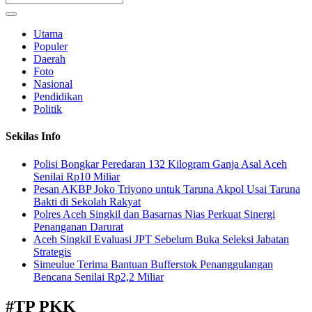
Utama
Populer
Daerah
Foto
Nasional
Pendidikan
Politik
Sekilas Info
Polisi Bongkar Peredaran 132 Kilogram Ganja Asal Aceh
Senilai Rp10 Miliar
Pesan AKBP Joko Triyono untuk Taruna Akpol Usai Taruna
Bakti di Sekolah Rakyat
Polres Aceh Singkil dan Basarnas Nias Perkuat Sinergi
Penanganan Darurat
Aceh Singkil Evaluasi JPT Sebelum Buka Seleksi Jabatan
Strategis
Simeulue Terima Bantuan Bufferstok Penanggulangan
Bencana Senilai Rp2,2 Miliar
#
TP PKK