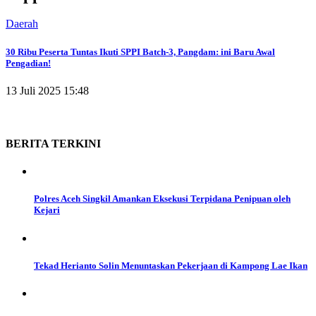
Daerah
30 Ribu Peserta Tuntas Ikuti SPPI Batch-3, Pangdam: ini Baru Awal
Pengadian!
13 Juli 2025 15:48
BERITA
TERKINI
Polres Aceh Singkil Amankan Eksekusi Terpidana Penipuan oleh
Kejari
Tekad Herianto Solin Menuntaskan Pekerjaan di Kampong Lae Ikan