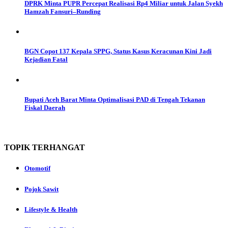
DPRK Minta PUPR Percepat Realisasi Rp4 Miliar untuk Jalan Syekh
Hamzah Fansuri–Runding
BGN Copot 137 Kepala SPPG, Status Kasus Keracunan Kini Jadi
Kejadian Fatal
Bupati Aceh Barat Minta Optimalisasi PAD di Tengah Tekanan
Fiskal Daerah
TOPIK
TERHANGAT
Otomotif
Pojok Sawit
Lifestyle & Health