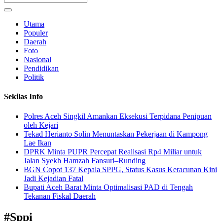
Utama
Populer
Daerah
Foto
Nasional
Pendidikan
Politik
Sekilas Info
Polres Aceh Singkil Amankan Eksekusi Terpidana Penipuan
oleh Kejari
Tekad Herianto Solin Menuntaskan Pekerjaan di Kampong
Lae Ikan
DPRK Minta PUPR Percepat Realisasi Rp4 Miliar untuk
Jalan Syekh Hamzah Fansuri–Runding
BGN Copot 137 Kepala SPPG, Status Kasus Keracunan Kini
Jadi Kejadian Fatal
Bupati Aceh Barat Minta Optimalisasi PAD di Tengah
Tekanan Fiskal Daerah
#
Sppi