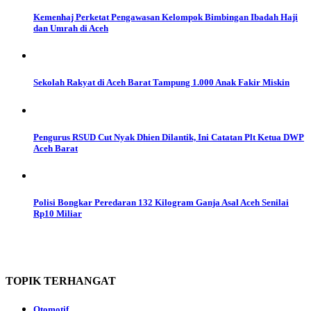
Kemenhaj Perketat Pengawasan Kelompok Bimbingan Ibadah Haji
dan Umrah di Aceh
Sekolah Rakyat di Aceh Barat Tampung 1.000 Anak Fakir Miskin
Pengurus RSUD Cut Nyak Dhien Dilantik, Ini Catatan Plt Ketua DWP
Aceh Barat
Polisi Bongkar Peredaran 132 Kilogram Ganja Asal Aceh Senilai
Rp10 Miliar
TOPIK
TERHANGAT
Otomotif