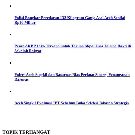
Polisi Bongkar Peredaran 132 Kilogram Ganja Asal Aceh Senilai
Rp10 Miliar
Pesan AKBP Joko Triyono untuk Taruna Akpol Usai Taruna Bakti di
Sekolah Rakyat
Polres Aceh Singkil dan Basarnas Nias Perkuat Sinergi Penanganan
Darurat
Aceh Singkil Evaluasi JPT Sebelum Buka Seleksi Jabatan Strategis
TOPIK
TERHANGAT