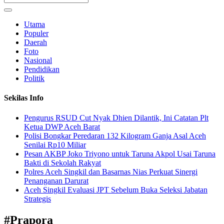
Utama
Populer
Daerah
Foto
Nasional
Pendidikan
Politik
Sekilas Info
Pengurus RSUD Cut Nyak Dhien Dilantik, Ini Catatan Plt
Ketua DWP Aceh Barat
Polisi Bongkar Peredaran 132 Kilogram Ganja Asal Aceh
Senilai Rp10 Miliar
Pesan AKBP Joko Triyono untuk Taruna Akpol Usai Taruna
Bakti di Sekolah Rakyat
Polres Aceh Singkil dan Basarnas Nias Perkuat Sinergi
Penanganan Darurat
Aceh Singkil Evaluasi JPT Sebelum Buka Seleksi Jabatan
Strategis
#
Prapora