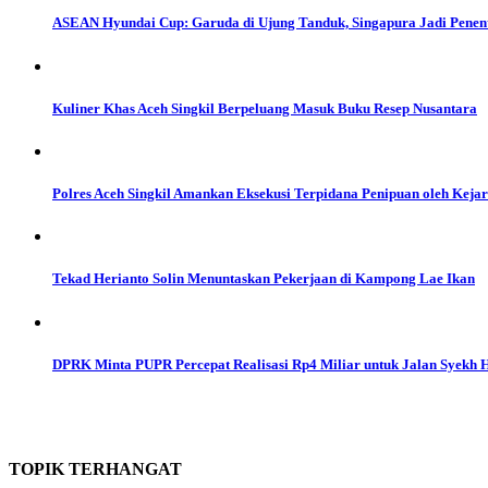
ASEAN Hyundai Cup: Garuda di Ujung Tanduk, Singapura Jadi Penent
Kuliner Khas Aceh Singkil Berpeluang Masuk Buku Resep Nusantara
Polres Aceh Singkil Amankan Eksekusi Terpidana Penipuan oleh Kejar
Tekad Herianto Solin Menuntaskan Pekerjaan di Kampong Lae Ikan
DPRK Minta PUPR Percepat Realisasi Rp4 Miliar untuk Jalan Syekh
TOPIK
TERHANGAT