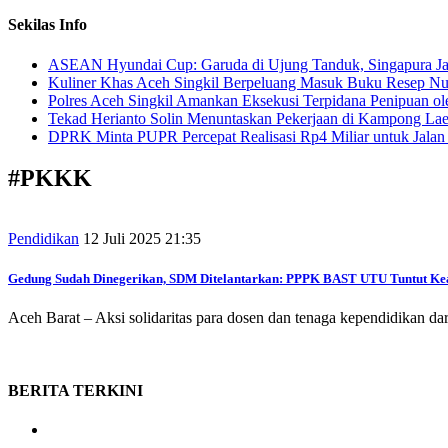
Sekilas Info
ASEAN Hyundai Cup: Garuda di Ujung Tanduk, Singapura Jad
Kuliner Khas Aceh Singkil Berpeluang Masuk Buku Resep Nu
Polres Aceh Singkil Amankan Eksekusi Terpidana Penipuan ol
Tekad Herianto Solin Menuntaskan Pekerjaan di Kampong Lae
DPRK Minta PUPR Percepat Realisasi Rp4 Miliar untuk Jala
#
PKKK
Pendidikan
12 Juli 2025 21:35
Gedung Sudah Dinegerikan, SDM Ditelantarkan: PPPK BAST UTU Tuntut Ke
Aceh Barat – Aksi solidaritas para dosen dan tenaga kependidikan
BERITA
TERKINI