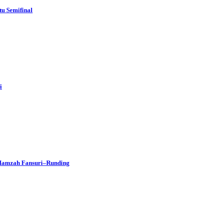
u Semifinal
i
 Hamzah Fansuri–Runding