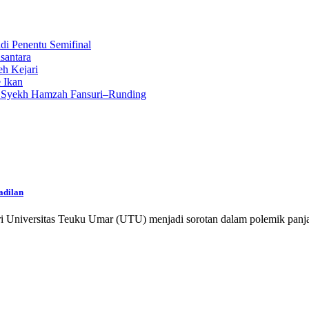
i Penentu Semifinal
santara
eh Kejari
 Ikan
n Syekh Hamzah Fansuri–Runding
adilan
 dari Universitas Teuku Umar (UTU) menjadi sorotan dalam polemik p