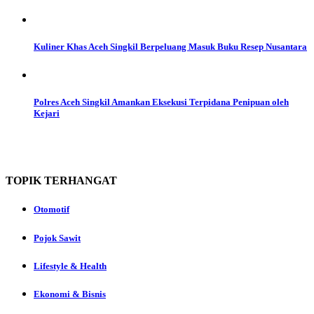
Kuliner Khas Aceh Singkil Berpeluang Masuk Buku Resep Nusantara
Polres Aceh Singkil Amankan Eksekusi Terpidana Penipuan oleh
Kejari
TOPIK
TERHANGAT
Otomotif
Pojok Sawit
Lifestyle & Health
Ekonomi & Bisnis