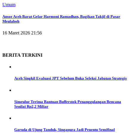
Umum
Ansor Aceh Barat Gelar Harmoni Ramadhan, Bagikan Takjil di Pasar
Meulaboh
16 Maret 2026 21:56
BERITA
TERKINI
Aceh Singkil Evaluasi JPT Sebelum Buka Seleksi Jabatan Strategis
Simeulue Terima Bantuan Bufferstok Penanggulangan Bencana
Senilai Rp2,2 Miliar
Garuda di Ujung Tanduk, Singapura Jadi Penentu Semifinal