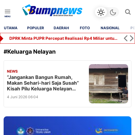
UTAMA
POPULER
DAERAH
FOTO
NASIONAL
PE
DPRK Minta PUPR Percepat Realisasi Rp4 Miliar untuk Jalan Syekh Hamzah Fansuri–Runding
#
Keluarga Nelayan
NEWS
“Jangankan Bangun Rumah,
Makan Sehari-hari Saja Susah”
Kisah Pilu Keluarga Nelayan
Aceh Selatan
4 Juni 2026 06:04