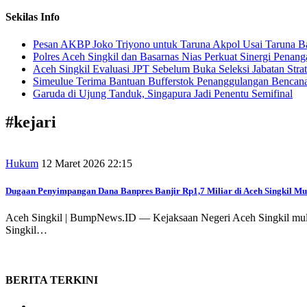
Sekilas Info
Pesan AKBP Joko Triyono untuk Taruna Akpol Usai Taruna Ba
Polres Aceh Singkil dan Basarnas Nias Perkuat Sinergi Penang
Aceh Singkil Evaluasi JPT Sebelum Buka Seleksi Jabatan Strat
Simeulue Terima Bantuan Bufferstok Penanggulangan Bencana 
Garuda di Ujung Tanduk, Singapura Jadi Penentu Semifinal
#
kejari
Hukum
12 Maret 2026 22:15
Dugaan Penyimpangan Dana Banpres Banjir Rp1,7 Miliar di Aceh Singkil Mul
Aceh Singkil | BumpNews.ID — Kejaksaan Negeri Aceh Singkil mula
Singkil…
BERITA
TERKINI