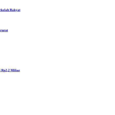
ekolah Rakyat
arurat
 Rp2,2 Miliar