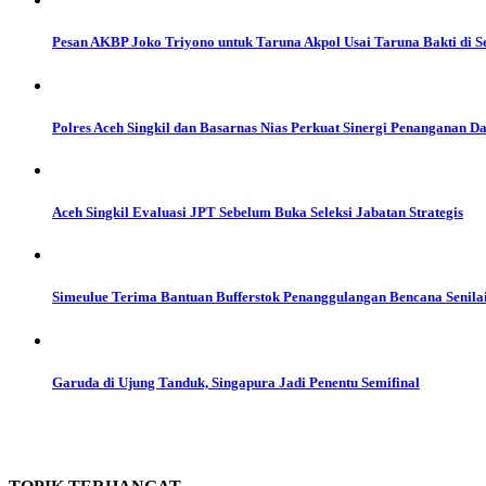
Pesan AKBP Joko Triyono untuk Taruna Akpol Usai Taruna Bakti di S
Polres Aceh Singkil dan Basarnas Nias Perkuat Sinergi Penanganan D
Aceh Singkil Evaluasi JPT Sebelum Buka Seleksi Jabatan Strategis
Simeulue Terima Bantuan Bufferstok Penanggulangan Bencana Senilai
Garuda di Ujung Tanduk, Singapura Jadi Penentu Semifinal