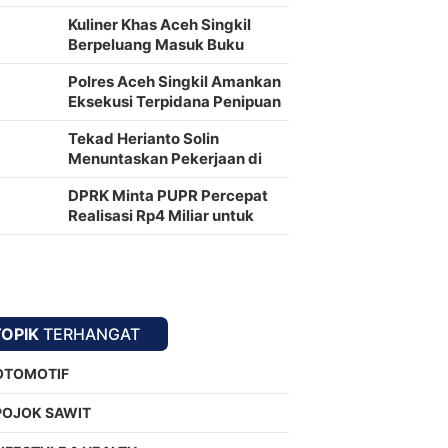
Kuliner Khas Aceh Singkil
Berpeluang Masuk Buku
Resep Nusantara
Polres Aceh Singkil Amankan
Eksekusi Terpidana Penipuan
oleh Kejari
Tekad Herianto Solin
Menuntaskan Pekerjaan di
Kampong Lae Ikan
DPRK Minta PUPR Percepat
Realisasi Rp4 Miliar untuk
Jalan Syekh Hamzah Fansuri–
Runding
TOPIK
TERHANGAT
OTOMOTIF
POJOK SAWIT