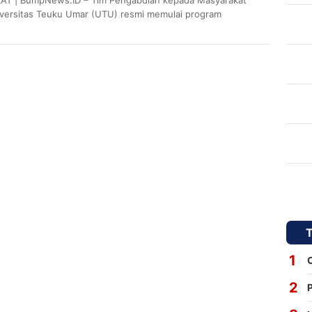
AT | BumpNews.ID – Tim Pengabdian kepada Masyarakat
versitas Teuku Umar (UTU) resmi memulai program
aan masyarakat berbasis potensi lokal dengan
eng Kelompok…