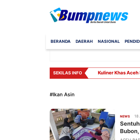
BERANDA
DAERAH
NASIONAL
PENDID
Kuliner Khas Aceh
SEKILAS INFO
#
Ikan Asin
18 
NEWS
Sentuh
Bubon, 