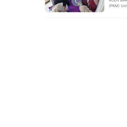
ACEH BAR
(PKM) Uni
pemberday
menggand