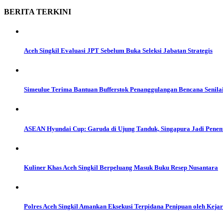
BERITA
TERKINI
Aceh Singkil Evaluasi JPT Sebelum Buka Seleksi Jabatan Strategis
Simeulue Terima Bantuan Bufferstok Penanggulangan Bencana Senilai
ASEAN Hyundai Cup: Garuda di Ujung Tanduk, Singapura Jadi Penent
Kuliner Khas Aceh Singkil Berpeluang Masuk Buku Resep Nusantara
Polres Aceh Singkil Amankan Eksekusi Terpidana Penipuan oleh Kejar