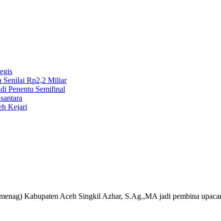
egis
Senilai Rp2,2 Miliar
i Penentu Semifinal
santara
eh Kejari
enag) Kabupaten Aceh Singkil Azhar, S.Ag.,MA jadi pembina upacar