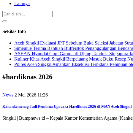
Lainnya
Sekilas Info
Aceh Singkil Evaluasi JPT Sebelum Buka Seleksi Jabatan Strat
Simeulue Terima Bantuan Bufferstok Penanggulangan Bencana 
ASEAN Hyundai Cup: Garuda di Ujung Tanduk, Singapura Jad
Kuliner Khas Aceh Singkil Berpeluang Masuk Buku Resep Nu
Polres Aceh Singkil Amankan Eksekusi Terpidana Penipuan ol
#
hardiknas 2026
News
2 Mei 2026 11:26
Kakankemenag Jadi Pembina Upacara Hardiknas 2026 di MAN Aceh Singkil
Singkil | Bumpnews.id – Kepala Kantor Kementerian Agama (Kankem