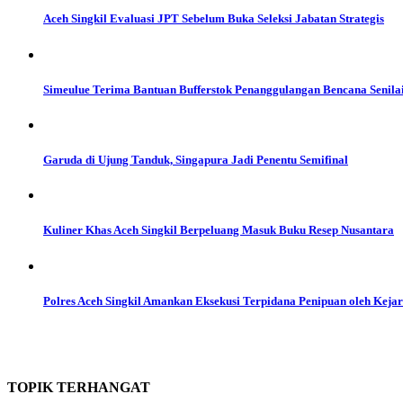
Aceh Singkil Evaluasi JPT Sebelum Buka Seleksi Jabatan Strategis
Simeulue Terima Bantuan Bufferstok Penanggulangan Bencana Senilai
Garuda di Ujung Tanduk, Singapura Jadi Penentu Semifinal
Kuliner Khas Aceh Singkil Berpeluang Masuk Buku Resep Nusantara
Polres Aceh Singkil Amankan Eksekusi Terpidana Penipuan oleh Kejar
TOPIK
TERHANGAT