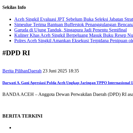
Sekilas Info
Aceh Singkil Evaluasi JPT Sebelum Buka Seleksi Jabatan Strat
Simeulue Terima Bantuan Bufferstok Penanggulangan Bencana 
Garuda di Ujung Tanduk, Singapura Jadi Penentu Semifinal
Kuliner Khas Aceh Singkil Berpeluang Masuk Buku Resep Nu
Polres Aceh Singkil Amankan Eksekusi Terpidana Penipuan ol
#
DPD RI
Berita Pilihan
Daerah
23 Juni 2025 18:35
Darwati A. Gani Apresiasi Polda Aceh Ungkap Jaringan TPPO Internasional
BANDA ACEH – Anggota Dewan Perwakilan Daerah (DPD) RI asal Ace
BERITA
TERKINI