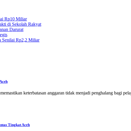
ai Rp10 Miliar
kti di Sekolah Rakyat
anan Darurat
egis
Senilai Rp2,2 Miliar
 Aceh
mastikan keterbatasan anggaran tidak menjadi penghalang bagi pelaj
intas Tingkat Aceh