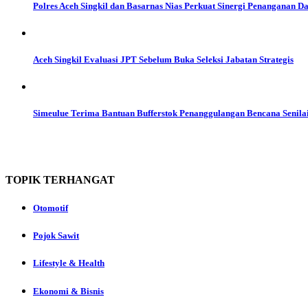
Polres Aceh Singkil dan Basarnas Nias Perkuat Sinergi Penanganan D
Aceh Singkil Evaluasi JPT Sebelum Buka Seleksi Jabatan Strategis
Simeulue Terima Bantuan Bufferstok Penanggulangan Bencana Senilai
TOPIK
TERHANGAT
Otomotif
Pojok Sawit
Lifestyle & Health
Ekonomi & Bisnis