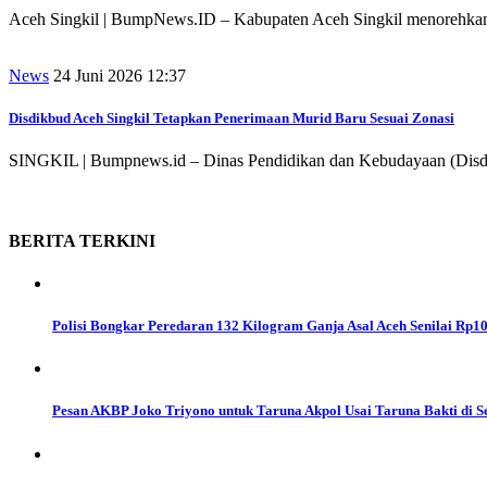
Aceh Singkil | BumpNews.ID – Kabupaten Aceh Singkil menorehkan 
News
24 Juni 2026 12:37
Disdikbud Aceh Singkil Tetapkan Penerimaan Murid Baru Sesuai Zonasi
SINGKIL | Bumpnews.id – Dinas Pendidikan dan Kebudayaan (Disdikb
BERITA
TERKINI
Polisi Bongkar Peredaran 132 Kilogram Ganja Asal Aceh Senilai Rp10
Pesan AKBP Joko Triyono untuk Taruna Akpol Usai Taruna Bakti di S