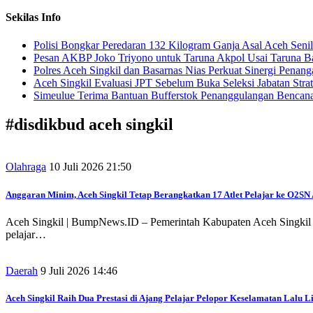
Sekilas Info
Polisi Bongkar Peredaran 132 Kilogram Ganja Asal Aceh Senil
Pesan AKBP Joko Triyono untuk Taruna Akpol Usai Taruna Ba
Polres Aceh Singkil dan Basarnas Nias Perkuat Sinergi Penang
Aceh Singkil Evaluasi JPT Sebelum Buka Seleksi Jabatan Strat
Simeulue Terima Bantuan Bufferstok Penanggulangan Bencana 
#
disdikbud aceh singkil
Olahraga
10 Juli 2026 21:50
Anggaran Minim, Aceh Singkil Tetap Berangkatkan 17 Atlet Pelajar ke O2SN
Aceh Singkil | BumpNews.ID – Pemerintah Kabupaten Aceh Singkil me
pelajar…
Daerah
9 Juli 2026 14:46
Aceh Singkil Raih Dua Prestasi di Ajang Pelajar Pelopor Keselamatan Lalu L