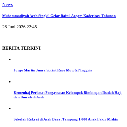
News
Muhammadiyah Aceh Singkil Gelar Baitul Arqam Kaderisasi Tahunan
26 Juni 2026 22:45
BERITA
TERKINI
Jorge Martin Juara Sprint Race MotoGP Inggris
Kemenhaj Perketat Pengawasan Kelompok Bimbingan Ibadah Haji
dan Umrah di Aceh
Sekolah Rakyat di Aceh Barat Tampung 1.000 Anak Fakir Miskin