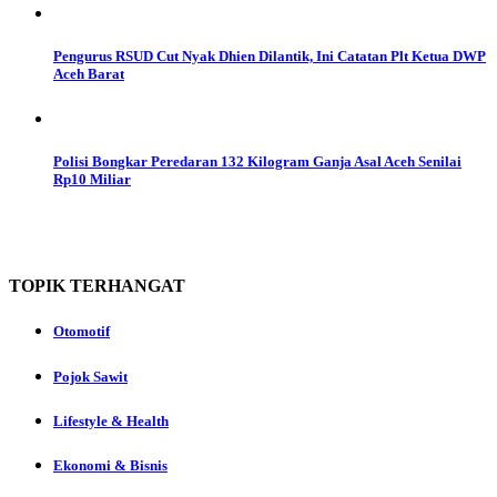
Pengurus RSUD Cut Nyak Dhien Dilantik, Ini Catatan Plt Ketua DWP
Aceh Barat
Polisi Bongkar Peredaran 132 Kilogram Ganja Asal Aceh Senilai
Rp10 Miliar
TOPIK
TERHANGAT
Otomotif
Pojok Sawit
Lifestyle & Health
Ekonomi & Bisnis