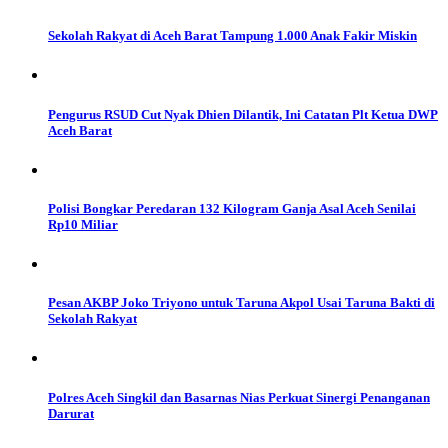
Sekolah Rakyat di Aceh Barat Tampung 1.000 Anak Fakir Miskin
Pengurus RSUD Cut Nyak Dhien Dilantik, Ini Catatan Plt Ketua DWP
Aceh Barat
Polisi Bongkar Peredaran 132 Kilogram Ganja Asal Aceh Senilai
Rp10 Miliar
Pesan AKBP Joko Triyono untuk Taruna Akpol Usai Taruna Bakti di
Sekolah Rakyat
Polres Aceh Singkil dan Basarnas Nias Perkuat Sinergi Penanganan
Darurat