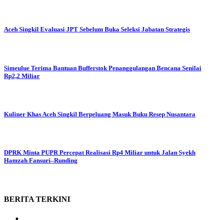
Aceh Singkil Evaluasi JPT Sebelum Buka Seleksi Jabatan Strategis
Simeulue Terima Bantuan Bufferstok Penanggulangan Bencana Senilai
Rp2,2 Miliar
Kuliner Khas Aceh Singkil Berpeluang Masuk Buku Resep Nusantara
DPRK Minta PUPR Percepat Realisasi Rp4 Miliar untuk Jalan Syekh
Hamzah Fansuri–Runding
BERITA
TERKINI