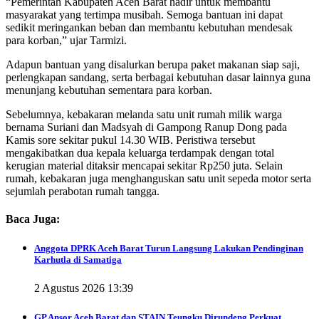
“Pemerintah Kabupaten Aceh Barat hadir untuk membantu
masyarakat yang tertimpa musibah. Semoga bantuan ini dapat
sedikit meringankan beban dan membantu kebutuhan mendesak
para korban,” ujar Tarmizi.
Adapun bantuan yang disalurkan berupa paket makanan siap saji,
perlengkapan sandang, serta berbagai kebutuhan dasar lainnya guna
menunjang kebutuhan sementara para korban.
Sebelumnya, kebakaran melanda satu unit rumah milik warga
bernama Suriani dan Madsyah di Gampong Ranup Dong pada
Kamis sore sekitar pukul 14.30 WIB. Peristiwa tersebut
mengakibatkan dua kepala keluarga terdampak dengan total
kerugian material ditaksir mencapai sekitar Rp250 juta. Selain
rumah, kebakaran juga menghanguskan satu unit sepeda motor serta
sejumlah perabotan rumah tangga.
Baca Juga:
Anggota DPRK Aceh Barat Turun Langsung Lakukan Pendinginan
Karhutla di Samatiga
2 Agustus 2026 13:39
GP Ansor Aceh Barat dan STAIN Teungku Dirundeng Perkuat