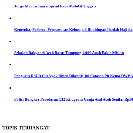
Jorge Martin Juara Sprint Race MotoGP Inggris
Kemenhaj Perketat Pengawasan Kelompok Bimbingan Ibadah Haji da
Sekolah Rakyat di Aceh Barat Tampung 1.000 Anak Fakir Miskin
Pengurus RSUD Cut Nyak Dhien Dilantik, Ini Catatan Plt Ketua DWP 
Polisi Bongkar Peredaran 132 Kilogram Ganja Asal Aceh Senilai Rp10
TOPIK
TERHANGAT