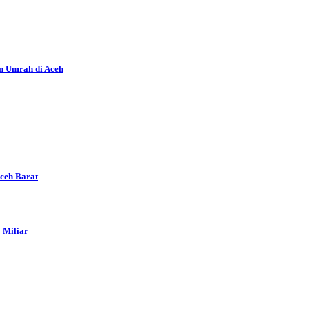
n Umrah di Aceh
Aceh Barat
 Miliar