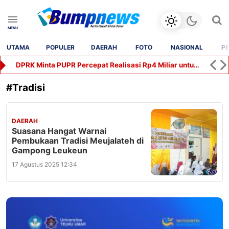
UTAMA
POPULER
DAERAH
FOTO
NASIONAL
PE
DPRK Minta PUPR Percepat Realisasi Rp4 Miliar untuk Jalan Syekh Hamzah Fansuri–Runding
#
Tradisi
DAERAH
Suasana Hangat Warnai
Pembukaan Tradisi Meujalateh di
Gampong Leukeun
17 Agustus 2025 12:34